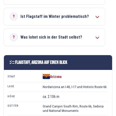
Ist Flagstaff im Winter problematisch?
Was lohnt sich in der Stadt selbst?
checklist
Flagstaff, Arizona auf einen Blick
Arizona
STAAT
LAGE
Nordarizona an I-40, I-17 und Historic Route 66
ca. 2.106 m
HÖHE
GUT FÜR
Grand Canyon South Rim, Route 66, Sedona
und National Monuments