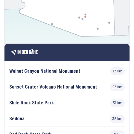
near_me
In der Nähe
Walnut Canyon National Monument
13 km
Sunset Crater Volcano National Monument
23 km
Slide Rock State Park
31 km
Sedona
38 km