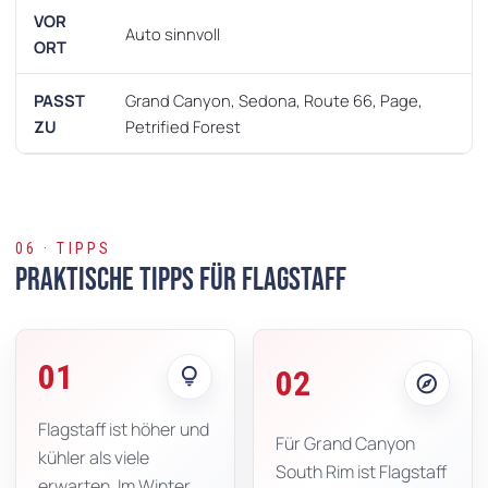
VOR
Auto sinnvoll
ORT
PASST
Grand Canyon, Sedona, Route 66, Page,
ZU
Petrified Forest
06 · TIPPS
Praktische Tipps für Flagstaff
01
lightbulb
02
explore
Flagstaff ist höher und
Für Grand Canyon
kühler als viele
South Rim ist Flagstaff
erwarten. Im Winter