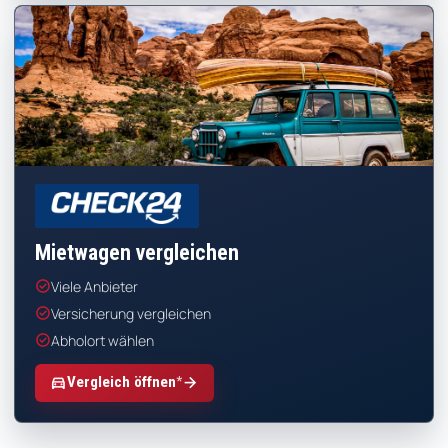
CHECK24
Mietwagen vergleichen
check_circle
Viele Anbieter
check_circle
Versicherung vergleichen
check_circle
Abholort wählen
*
directions_car
arrow_forward
Vergleich öffnen