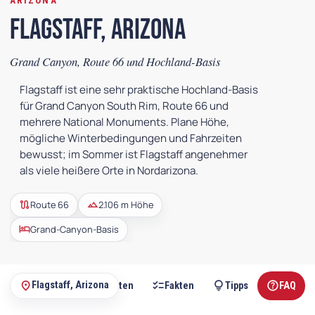
ARIZONA
Flagstaff, Arizona
Grand Canyon, Route 66 und Hochland-Basis
Flagstaff ist eine sehr praktische Hochland-Basis
für Grand Canyon South Rim, Route 66 und
mehrere National Monuments. Plane Höhe,
mögliche Winterbedingungen und Fahrzeiten
bewusst; im Sommer ist Flagstaff angenehmer
als viele heißere Orte in Nordarizona.
route
landscape
Route 66
2.106 m Höhe
hotel
Grand-Canyon-Basis
io_button_checked
hotel
checklist
lightbulb
help
place
Flagstaff, Arizona
Outdoor
Übernachten
Fakten
Tipps
FAQ
Auf