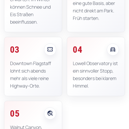
eine gute Basis, aber
können Schnee und
nicht direkt am Park.
Eis Straßen
Früh starten.
beeinflussen.
03
04
confirmation_number
directions_car
Downtown Flagstaff
Lowell Observatory ist
lohnt sich abends
ein sinnvoller Stopp,
mehr als viele reine
besonders bei klarem
Highway-Orte.
Himmel.
05
travel_explore
Walnut Canyon,