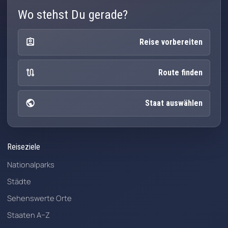
Wo stehst Du gerade?
assignment_ind
Reise vorbereiten
route
Route finden
public
Staat auswählen
Reiseziele
Nationalparks
Städte
Sehenswerte Orte
Staaten A–Z