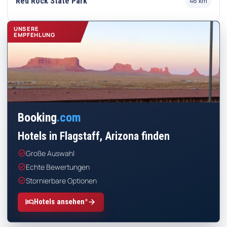
Red Rock State Park
46 km
UNSERE
EMPFEHLUNG
Booking
.com
Hotels in Flagstaff, Arizona finden
check_circle
Große Auswahl
check_circle
Echte Bewertungen
check_circle
Stornierbare Optionen
*
hotel
arrow_forward
Hotels ansehen