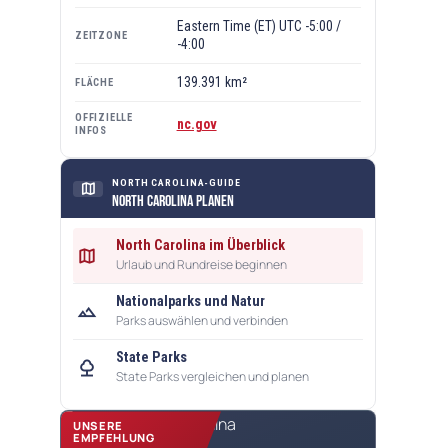
Eastern Time (ET) UTC -5:00 /
ZEITZONE
-4:00
139.391 km²
FLÄCHE
OFFIZIELLE
nc.gov
INFOS
NORTH CAROLINA-GUIDE
map
North Carolina planen
North Carolina im Überblick
map
Urlaub und Rundreise beginnen
Nationalparks und Natur
landscape
Parks auswählen und verbinden
State Parks
nature
State Parks vergleichen und planen
UNSERE
EMPFEHLUNG