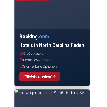
Booking
.com
Hotels in North Carolina finden
check_circle
Große Auswahl
check_circle
Echte Bewertungen
check_circle
Stornierbare Optionen
*
hotel
arrow_forward
Hotels ansehen