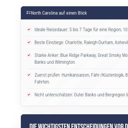
checklist
North Carolina auf einen Blick
Ideale Reisedauer: 5 bis 7 Tage für eine Region, 1
Beste Einstiege: Charlotte, Raleigh-Durham, Ashevil
Starke Anker: Blue Ridge Parkway, Great Smoky Mou
Banks und Wilmington.
Zuerst prüfen: Hurrikansaison, Fähr-/Küstenlogik, 
Fahrten.
Nicht unterschätzen: Outer Banks und Bergregion l
Die wichtigsten Entscheidungen vor 