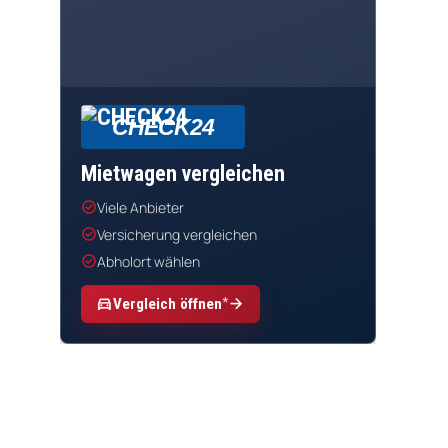
CHECK24
Mietwagen vergleichen
check_circle
Viele Anbieter
check_circle
Versicherung vergleichen
check_circle
Abholort wählen
*
directions_car
arrow_forward
Vergleich öffnen