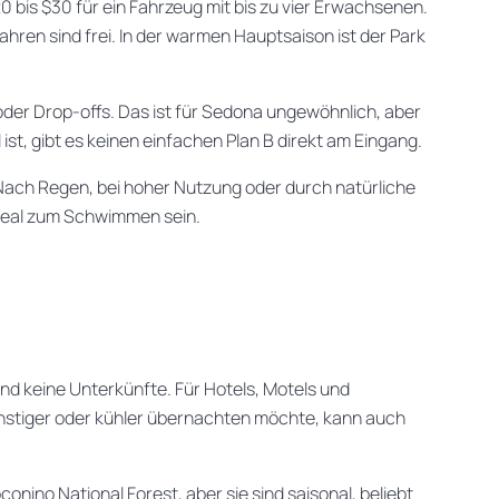
20 bis $30 für ein Fahrzeug mit bis zu vier Erwachsenen.
hren sind frei. In der warmen Hauptsaison ist der Park
 oder Drop-offs. Das ist für Sedona ungewöhnlich, aber
ist, gibt es keinen einfachen Plan B direkt am Eingang.
 Nach Regen, bei hoher Nutzung oder durch natürliche
deal zum Schwimmen sein.
und keine Unterkünfte. Für Hotels, Motels und
nstiger oder kühler übernachten möchte, kann auch
nino National Forest, aber sie sind saisonal, beliebt