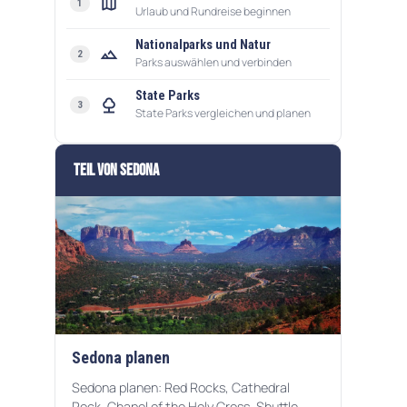
map
1
Urlaub und Rundreise beginnen
Nationalparks und Natur
landscape
2
Parks auswählen und verbinden
State Parks
nature
3
State Parks vergleichen und planen
Teil von Sedona
Sedona planen
Sedona planen: Red Rocks, Cathedral
Rock, Chapel of the Holy Cross, Shuttle,