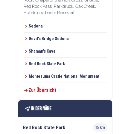
Red Rock Pass, Parkdruck, Oak Creek,
Hotels und beste Reisezeit.
Sedona
Devil's Bridge Sedona
Shaman's Cave
Red Rock State Park
Montezuma Castle National Monument
Zur Übersicht
near_me
In der Nähe
Red Rock State Park
15 km