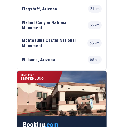
Flagstaff, Arizona
31 km
Walnut Canyon National
35 km
Monument
Montezuma Castle National
36 km
Monument
Williams, Arizona
53 km
UNSERE
EMPFEHLUNG
Booking
.com