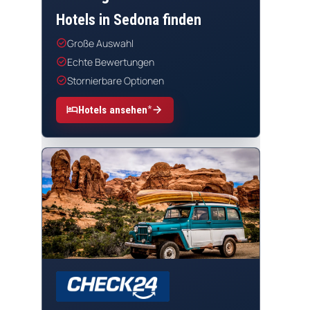
Hotels in Sedona finden
check_circle
Große Auswahl
check_circle
Echte Bewertungen
check_circle
Stornierbare Optionen
*
hotel
arrow_forward
Hotels ansehen
CHECK24