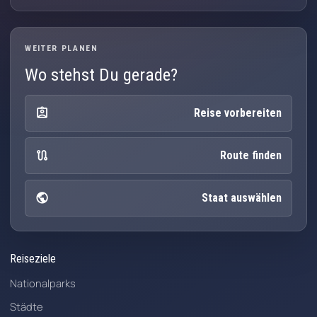
WEITER PLANEN
Wo stehst Du gerade?
assignment_ind
Reise vorbereiten
route
Route finden
public
Staat auswählen
Reiseziele
Nationalparks
Städte