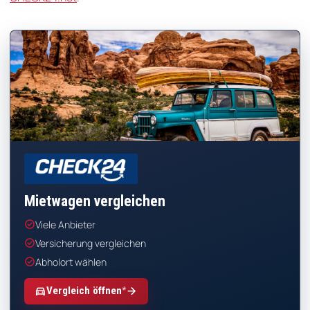
CHECK24
Mietwagen vergleichen
check_circle
Viele Anbieter
check_circle
Versicherung vergleichen
check_circle
Abholort wählen
*
directions_car
arrow_forward
Vergleich öffnen