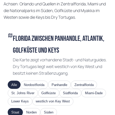
Achsen: Orlando und Quellen in Zentralflorida, Miami und
die Nationalparks im Süden, Golfküste und Myakka im
PENNS
Westen sowie die Keys bis Dry Tortugas.
OHIO
ILLINOIS
INDIANA
map
D
Florida zwischen Panhandle, Atlantik,
WEST VIRGINIA
Golfküste und Keys
KENTUCKY
VIRGINIA
Die Karte zeigt vorhandene Stadt- und Naturguides.
Dry Tortugas liegt weit westlich von Key West und
besitzt keinen Straßenzugang.
TENNESSEE
NORTH CAROLINA
Alle
Nordostflorida
Panhandle
Zentralflorida
St. Johns River
Golfküste
Südflorida
Miami-Dade
SOUTH CAROLINA
Lower Keys
westlich von Key West
PPI
ALABAMA
Staat
Norden
Süden
GEORGIA