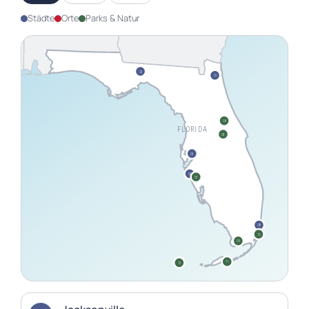
Städte
Orte
Parks & Natur
02
01
04
FLORIDA
03
05
06
07
08
10
09
11
12