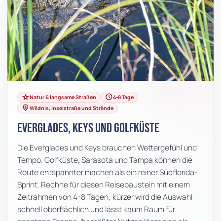
grade
schedule
Natur & langsame Straßen
4-8 Tage
person_pin_circle
Wildnis, Inselstraße und Strände
Everglades, Keys und Golfküste
Die Everglades und Keys brauchen Wettergefühl und
Tempo. Golfküste, Sarasota und Tampa können die
Route entspannter machen als ein reiner Südflorida-
Sprint. Rechne für diesen Reisebaustein mit einem
Zeitrahmen von 4-8 Tagen; kürzer wird die Auswahl
schnell oberflächlich und lässt kaum Raum für