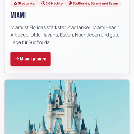
grade
schedule
person_pin_circle
Stadtanker
2-3 Nächte
Südflorida, Strand und Essen
Miami
Miami ist Floridas stärkster Stadtanker: Miami Beach,
Art déco, Little Havana, Essen, Nachtleben und gute
Lage für Südflorida.
Miami planen