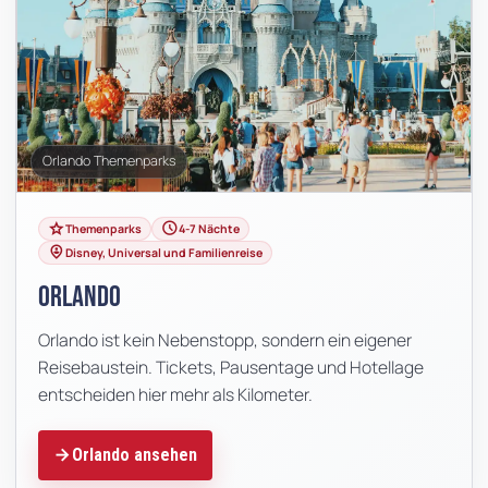
Orlando Themenparks
grade
schedule
Themenparks
4-7 Nächte
person_pin_circle
Disney, Universal und Familienreise
Orlando
Orlando ist kein Nebenstopp, sondern ein eigener
Reisebaustein. Tickets, Pausentage und Hotellage
entscheiden hier mehr als Kilometer.
Orlando ansehen