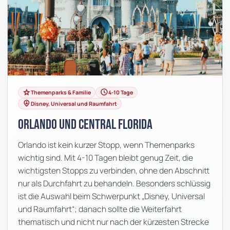
grade
schedule
Themenparks & Familie
4-10 Tage
person_pin_circle
Disney, Universal und Raumfahrt
Orlando und Central Florida
Orlando ist kein kurzer Stopp, wenn Themenparks
wichtig sind. Mit 4-10 Tagen bleibt genug Zeit, die
wichtigsten Stopps zu verbinden, ohne den Abschnitt
nur als Durchfahrt zu behandeln. Besonders schlüssig
ist die Auswahl beim Schwerpunkt „Disney, Universal
und Raumfahrt“; danach sollte die Weiterfahrt
thematisch und nicht nur nach der kürzesten Strecke