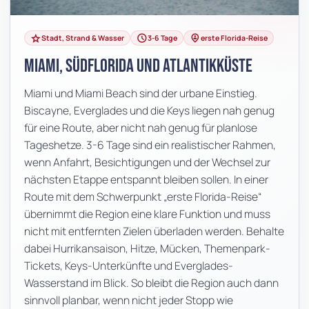
grade
schedule
person_pin_circle
Stadt, Strand & Wasser
3-6 Tage
erste Florida-Reise
Miami, Südflorida und Atlantikküste
Miami und Miami Beach sind der urbane Einstieg.
Biscayne, Everglades und die Keys liegen nah genug
für eine Route, aber nicht nah genug für planlose
Tageshetze. 3-6 Tage sind ein realistischer Rahmen,
wenn Anfahrt, Besichtigungen und der Wechsel zur
nächsten Etappe entspannt bleiben sollen. In einer
Route mit dem Schwerpunkt „erste Florida-Reise“
übernimmt die Region eine klare Funktion und muss
nicht mit entfernten Zielen überladen werden. Behalte
dabei Hurrikansaison, Hitze, Mücken, Themenpark-
Tickets, Keys-Unterkünfte und Everglades-
Wasserstand im Blick. So bleibt die Region auch dann
sinnvoll planbar, wenn nicht jeder Stopp wie