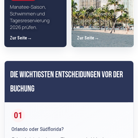
Miami, Orlando, Tampa,
Manatee-Saison,
Sarasota, Jacksonville
Schwimmen und
und Tallahassee als
Tagesreservierung
passende Basis
2026 prüfen.
auswählen.
Zur Seite
Zur Seite
Die wichtigsten Entscheidungen vor der
Buchung
01
Orlando oder Südflorida?