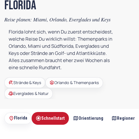
Florida
Reise planen: Miami, Orlando, Everglades und Keys
Florida lohnt sich, wenn Du zuerst entscheidest,
welche Reise Du wirklich willst: Themenparks in
Orlando, Miami und Südflorida, Everglades und
Keys oder Strände an Golf- und Atlantikküste.
Alles zusammen braucht eher zwei Wochen als
eine schnelle Rundfahrt.
beach_access
attractions
Strände & Keys
Orlando & Themenparks
forest
Everglades & Natur
radio_button_checked
map
map
place
Florida
Schnellstart
Orientierung
Regionen
Auf