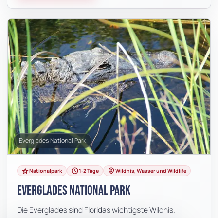
Everglades National Park
grade
schedule
person_pin_circle
Nationalpark
1-2 Tage
Wildnis, Wasser und Wildlife
Everglades National Park
Die Everglades sind Floridas wichtigste Wildnis.