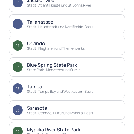
Jacksonville
01
Stadt · Atlantikküste und St. Johns River
Tallahassee
02
Stadt · Hauptstadt und Nordflorida-Basis
Orlando
03
Stadt · Flughafen und Themenparks
Blue Spring State Park
04
State Park · Manatees und Quelle
Tampa
05
Stadt · Tampa Bay und Westküsten-Basis
Sarasota
06
Stadt · Strände, Kultur und Myakka-Basis
Myakka River State Park
07