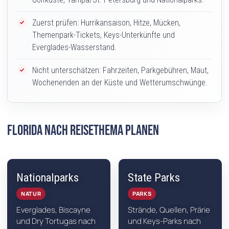
Zuerst prüfen: Hurrikansaison, Hitze, Mücken,
Themenpark-Tickets, Keys-Unterkünfte und
Everglades-Wasserstand.
Nicht unterschätzen: Fahrzeiten, Parkgebühren, Maut,
Wochenenden an der Küste und Wetterumschwünge.
Florida nach Reisethema planen
Nationalparks
State Parks
NATUR
PARKS
Everglades, Biscayne
Strände, Quellen, Prärie
und Dry Tortugas nach
und Keys-Parks nach