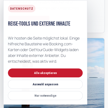
Wasserstand, Jahreszeit, Mücken und
Zugangspunkte machen den Unterschied.
DATENSCHUTZ
Everglades planen
Reise-Tools und externe Inhalte
Wir hosten die Seite möglichst lokal. Einige
hilfreiche Bausteine wie Booking.com-
Karten oder GetYourGuide-Widgets laden
aber Inhalte externer Anbieter. Du
entscheidest, was aktiv wird.
Alle akzeptieren
Auswahl anpassen
Nur notwendige