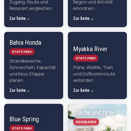
Zugang, Route und
Region und Aktivität
Reisezeit vergleichen.
einordnen.
Zur Seite
Zur Seite
Bahia Honda
Myakka River
STATE PARK
STATE PARK
Strandbereiche,
Schnorcheln, Kapazität
Prärie, Wildlife, Trails
und Keys-Etappe
und Golfküstenroute
planen.
verbinden.
Zur Seite
Zur Seite
Städte und Orte
Blue Spring
REISEBASEN
STATE PARK