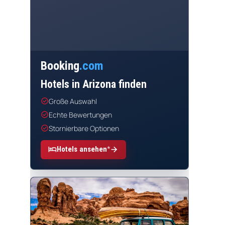
Booking
.com
Hotels in Arizona finden
check_circle
Große Auswahl
check_circle
Echte Bewertungen
check_circle
Stornierbare Optionen
*
hotel
arrow_forward
Hotels ansehen