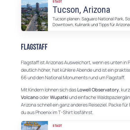
STADT
Tucson, Arizona
Tucson planen: Saguaro National Park, So
Downtown, Kulinarik und Tipps für Arizona
Flagstaff
Flagstaff ist Arizonas Ausweichort, wenn es unten in P
deutlich höher, hat kühlere Abende und ist ein prak
66 und den National Monuments rund um Flagstaff.
Mit Kindern lohnen sich das
Lowell Observatory
, kur
Volcano
oder
Wupatki
und einfache Waldspaziergäng
Arizona schnell ein ganz anderes Reiseziel. Packe für
du aus Phoenix im T-Shirt losfährst.
STADT