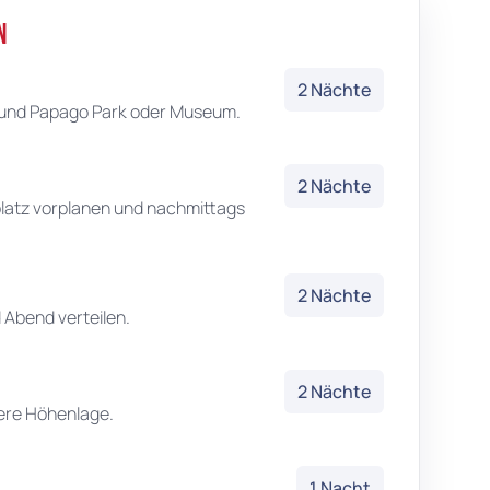
n
2 Nächte
 und Papago Park oder Museum.
2 Nächte
platz vorplanen und nachmittags
2 Nächte
Abend verteilen.
2 Nächte
ere Höhenlage.
1 Nacht