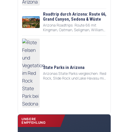
Zeitbedarf, Routen und weiteren
Schutzgebieten.
Roadtrip durch Arizona: Route 66,
Grand Canyon, Sedona & Wüste
Arizona Roadtrips: Route 66 mit
Kingman, Oatman, Seligman, Williams
und Flagstaff, Grand Canyon Loop,
Sedona, Apache Trail, Tucson und
Wüstenrouten.
State Parks in Arizona
Arizonas State Parks vergleichen: Red
Rock, Slide Rock und Lake Havasu mit
Karte, Regionen, Reisezeit, Zeitbedarf
und Roadtrip-Planung.
UNSERE
EMPFEHLUNG