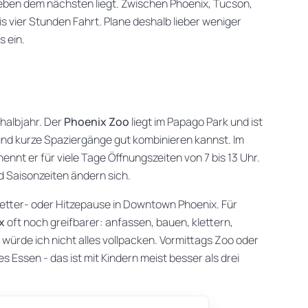
t neben dem nächsten liegt. Zwischen Phoenix, Tucson,
s vier Stunden Fahrt. Plane deshalb lieber weniger
 ein.
rhalbjahr. Der
Phoenix Zoo
liegt im Papago Park und ist
 und kurze Spaziergänge gut kombinieren kannst. Im
ennt er für viele Tage Öffnungszeiten von 7 bis 13 Uhr.
d Saisonzeiten ändern sich.
etter- oder Hitzepause in Downtown Phoenix. Für
x
oft noch greifbarer: anfassen, bauen, klettern,
würde ich nicht alles vollpacken. Vormittags Zoo oder
 Essen - das ist mit Kindern meist besser als drei