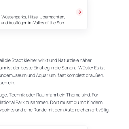
n, Wüstenparks, Hitze, Übernachten,
und Ausflügen im Valley of the Sun.
il die Stadt kleiner wirkt und Naturziele näher
eum
ist der beste Einstieg in die Sonora-Wüste: Es ist
kundemuseum und Aquarium, fast komplett draußen.
sen ein.
euge, Technik oder Raumfahrt ein Thema sind. Für
ational Park zusammen. Dort musst du mit Kindern
oints und eine Runde mit dem Auto reichen oft völlig,