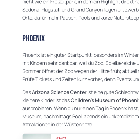
nicht wie ein Freizeitpark, in dem ein Highlight direk
Sedona, Flagstaff und Grand Canyon liegen oft zwei bi
Orte, dafür mehr Pausen, Pools und kurze Naturstopps
Phoenix
Phoenix ist ein guter Startpunkt, besonders im Winte
mit Kindern sehr dankbar, weil du Zoo, Spielbereiche
Sommer öffnet der Zoo wegen der Hitze früh; aktuell n
Prüfe Tickets und Zeiten kurz vorher, denn Events un
Das
Arizona Science Center
ist eine gute Schlechtw
kleinere Kinder ist das
Children's Museum of Phoeni
ausprobieren. Wenn du nur einen Tag in Phoenix hast, 
Museum, nachmittags Pool, abends ein unkompliziertes
Attraktionen in der Wüstenhitze.
STADT