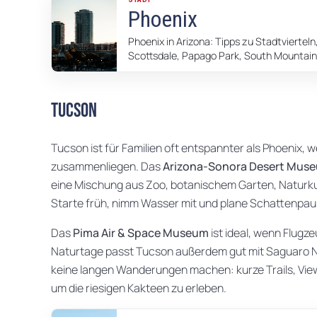
Phoenix
Phoenix in Arizona: Tipps zu Stadtviertel
Scottsdale, Papago Park, South Mountain 
Tucson
Tucson ist für Familien oft entspannter als Phoenix, we
zusammenliegen. Das
Arizona-Sonora Desert Mus
eine Mischung aus Zoo, botanischem Garten, Natur
Starte früh, nimm Wasser mit und plane Schattenpau
Das
Pima Air & Space Museum
ist ideal, wenn Flugz
Naturtage passt Tucson außerdem gut mit Saguaro N
keine langen Wanderungen machen: kurze Trails, Viewp
um die riesigen Kakteen zu erleben.