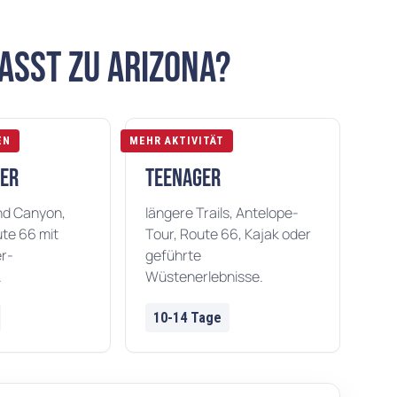
asst zu Arizona?
EN
MEHR AKTIVITÄT
er
Teenager
nd Canyon,
längere Trails, Antelope-
te 66 mit
Tour, Route 66, Kajak oder
r-
geführte
.
Wüstenerlebnisse.
10-14 Tage