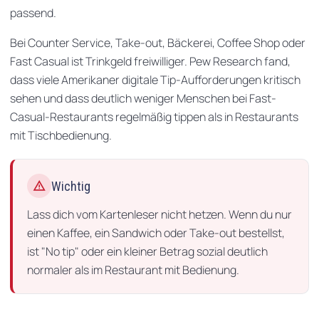
passend.
Bei Counter Service, Take-out, Bäckerei, Coffee Shop oder
Fast Casual ist Trinkgeld freiwilliger. Pew Research fand,
dass viele Amerikaner digitale Tip-Aufforderungen kritisch
sehen und dass deutlich weniger Menschen bei Fast-
Casual-Restaurants regelmäßig tippen als in Restaurants
mit Tischbedienung.
warning
Wichtig
Lass dich vom Kartenleser nicht hetzen. Wenn du nur
einen Kaffee, ein Sandwich oder Take-out bestellst,
ist "No tip" oder ein kleiner Betrag sozial deutlich
normaler als im Restaurant mit Bedienung.