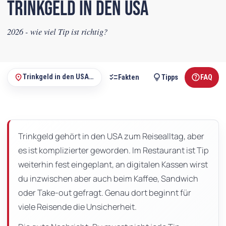
Trinkgeld in den USA
2026 - wie viel Tip ist richtig?
radio_button_checked
checklist
lightbulb
help
place
Trinkgeld in den USA 2026 - wie viel Tip ist richtig?
ben?
Zusammenfassung
Fakten
Tipps
FAQ
Auf
dieser
Seite
Trinkgeld gehört in den USA zum Reisealltag, aber
es ist komplizierter geworden. Im Restaurant ist Tip
weiterhin fest eingeplant, an digitalen Kassen wirst
du inzwischen aber auch beim Kaffee, Sandwich
oder Take-out gefragt. Genau dort beginnt für
viele Reisende die Unsicherheit.