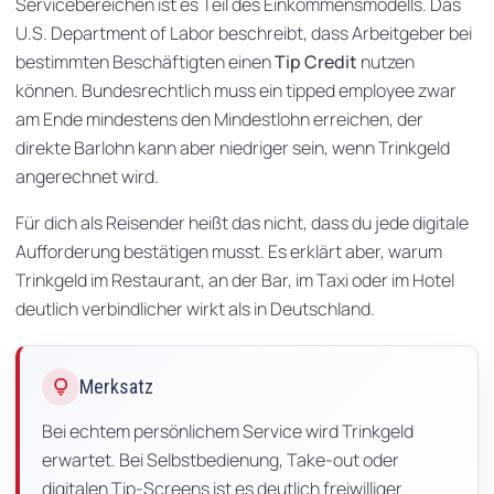
Servicebereichen ist es Teil des Einkommensmodells. Das
U.S. Department of Labor beschreibt, dass Arbeitgeber bei
bestimmten Beschäftigten einen
Tip Credit
nutzen
können. Bundesrechtlich muss ein tipped employee zwar
am Ende mindestens den Mindestlohn erreichen, der
direkte Barlohn kann aber niedriger sein, wenn Trinkgeld
angerechnet wird.
Für dich als Reisender heißt das nicht, dass du jede digitale
Aufforderung bestätigen musst. Es erklärt aber, warum
Trinkgeld im Restaurant, an der Bar, im Taxi oder im Hotel
deutlich verbindlicher wirkt als in Deutschland.
lightbulb
Merksatz
Bei echtem persönlichem Service wird Trinkgeld
erwartet. Bei Selbstbedienung, Take-out oder
digitalen Tip-Screens ist es deutlich freiwilliger.