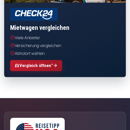
CHECK24
Mietwagen vergleichen
check_circle
Viele Anbieter
check_circle
Versicherung vergleichen
check_circle
Abholort wählen
*
directions_car
arrow_forward
Vergleich öffnen