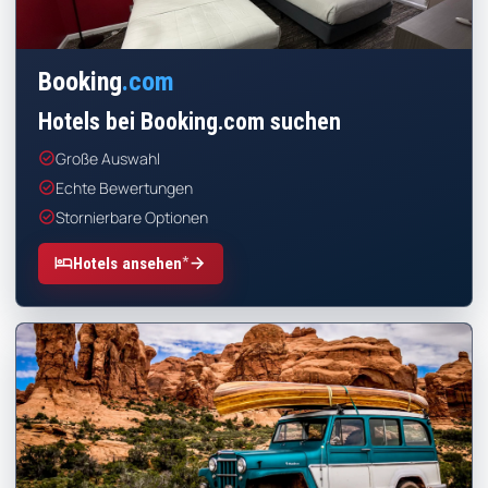
Booking
.com
Hotels bei Booking.com suchen
check_circle
Große Auswahl
check_circle
Echte Bewertungen
check_circle
Stornierbare Optionen
*
hotel
arrow_forward
Hotels ansehen