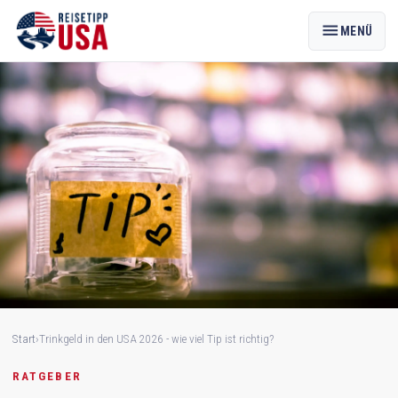
menu
MENÜ
Start
›
Trinkgeld in den USA 2026 - wie viel Tip ist richtig?
RATGEBER