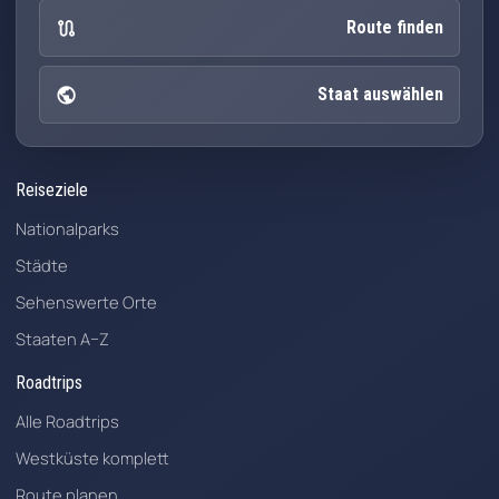
route
Route finden
public
Staat auswählen
Reiseziele
Nationalparks
Städte
Sehenswerte Orte
Staaten A–Z
Roadtrips
Alle Roadtrips
Westküste komplett
Route planen