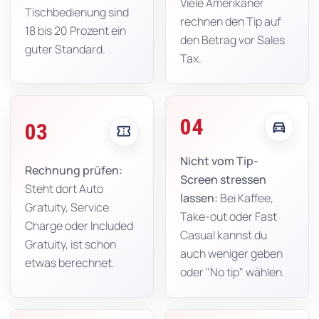
Viele Amerikaner
Tischbedienung sind
rechnen den Tip auf
18 bis 20 Prozent ein
den Betrag vor Sales
guter Standard.
Tax.
04
directions_car
03
confirmation_number
Nicht vom Tip-
Rechnung prüfen:
Screen stressen
Steht dort Auto
lassen:
Bei Kaffee,
Gratuity, Service
Take-out oder Fast
Charge oder Included
Casual kannst du
Gratuity, ist schon
auch weniger geben
etwas berechnet.
oder "No tip" wählen.