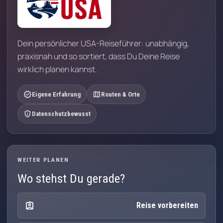
Dein persönlicher USA-Reiseführer: unabhängig,
praxisnah und so sortiert, dass Du Deine Reise
wirklich planen kannst.
verified
map
Eigene Erfahrung
Routen & Orte
privacy_tip
Datenschutzbewusst
WEITER PLANEN
Wo stehst Du gerade?
assignment_ind
Reise vorbereiten