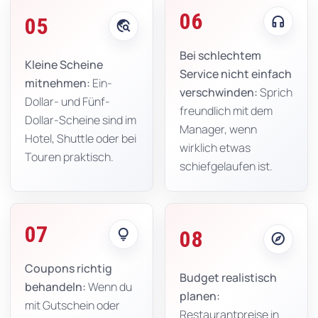
06
headphones
05
travel_explore
Bei schlechtem
Kleine Scheine
Service nicht einfach
mitnehmen:
Ein-
verschwinden:
Sprich
Dollar- und Fünf-
freundlich mit dem
Dollar-Scheine sind im
Manager, wenn
Hotel, Shuttle oder bei
wirklich etwas
Touren praktisch.
schiefgelaufen ist.
07
lightbulb
08
explore
Coupons richtig
Budget realistisch
behandeln:
Wenn du
planen:
mit Gutschein oder
Restaurantpreise in