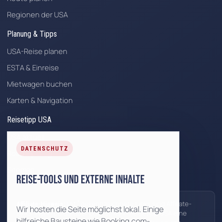
Regionen der USA
Planung & Tipps
USA-Reise planen
ESTA & Einreise
Mietwagen buchen
Karten & Navigation
Reisetipp USA
USA aktuell
DATENSCHUTZ
Roadtrip Blog
Sitemap
Reise-Tools und externe Inhalte
*
Mit
gekennzeichnete Links sind Affiliate-
Affiliate-Hinweis:
Wir hosten die Seite möglichst lokal. Einige
Links. Wenn Du darüber buchst, kann Reisetipp USA eine
hilfreiche Bausteine wie Booking.com-