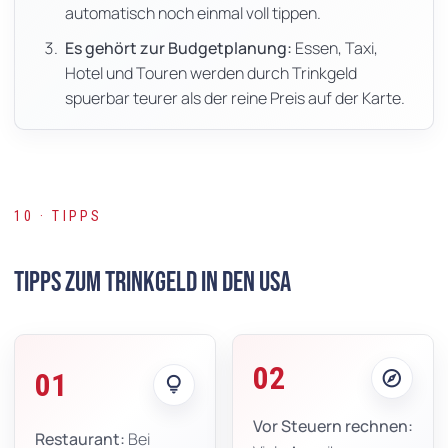
automatisch noch einmal voll tippen.
Es gehört zur Budgetplanung:
Essen, Taxi,
Hotel und Touren werden durch Trinkgeld
spuerbar teurer als der reine Preis auf der Karte.
10 · TIPPS
Tipps zum Trinkgeld in den USA
02
explore
01
lightbulb
Vor Steuern rechnen:
Restaurant:
Bei