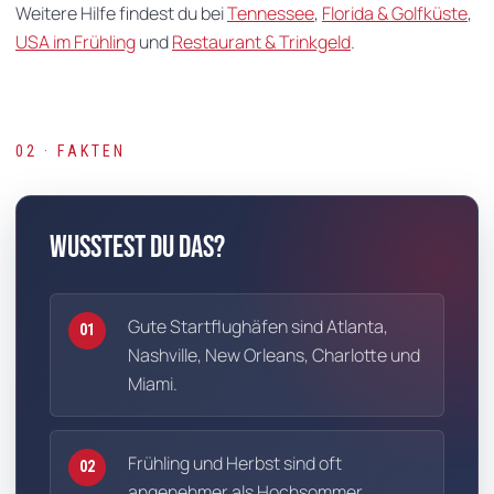
Weitere Hilfe findest du bei
Tennessee
,
Florida & Golfküste
,
USA im Frühling
und
Restaurant & Trinkgeld
.
02 · FAKTEN
Wusstest du das?
Gute Startflughäfen sind Atlanta,
01
Nashville, New Orleans, Charlotte und
Miami.
Frühling und Herbst sind oft
02
angenehmer als Hochsommer.