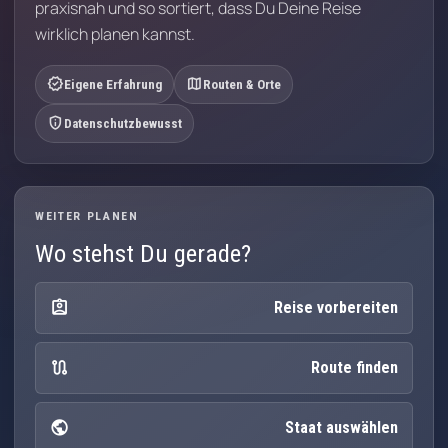
praxisnah und so sortiert, dass Du Deine Reise
wirklich planen kannst.
verified
map
Eigene Erfahrung
Routen & Orte
privacy_tip
Datenschutzbewusst
WEITER PLANEN
Wo stehst Du gerade?
assignment_ind
Reise vorbereiten
route
Route finden
public
Staat auswählen