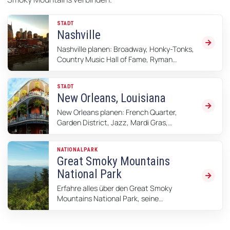
STADT
Nashville
Nashville planen: Broadway, Honky-Tonks,
Country Music Hall of Fame, Ryman
Auditorium, Grand Ole Opry, Stadtviertel,
Parken und Reisetipps.
STADT
New Orleans, Louisiana
New Orleans planen: French Quarter,
Garden District, Jazz, Mardi Gras,
Streetcars, Essen, Sicherheit,
Übernachten und praktische Tipps.
NATIONALPARK
Great Smoky Mountains
National Park
Erfahre alles über den Great Smoky
Mountains National Park, seine
atemberaubenden Landschaften,
vielfältigen Aktivitäten und Tipps für
deinen Besuch.