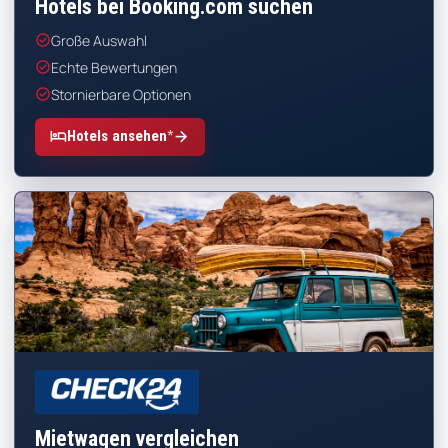
Hotels bei Booking.com suchen
check_circle
Große Auswahl
check_circle
Echte Bewertungen
check_circle
Stornierbare Optionen
*
hotel
arrow_forward
Hotels ansehen
CHECK24
Mietwagen vergleichen