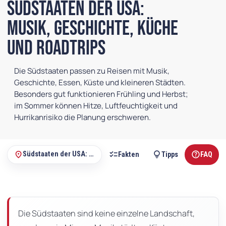
Südstaaten der USA:
Musik, Geschichte, Küche
und Roadtrips
Die Südstaaten passen zu Reisen mit Musik,
Geschichte, Essen, Küste und kleineren Städten.
Besonders gut funktionieren Frühling und Herbst;
im Sommer können Hitze, Luftfeuchtigkeit und
Hurrikanrisiko die Planung erschweren.
explore
checklist
lightbulb
help
place
Südstaaten der USA: Musik, Geschichte, Küche und Roadtrips
Überblick
Fakten
Tipps
FAQ
Auf
dieser
Seite
Die Südstaaten sind keine einzelne Landschaft,