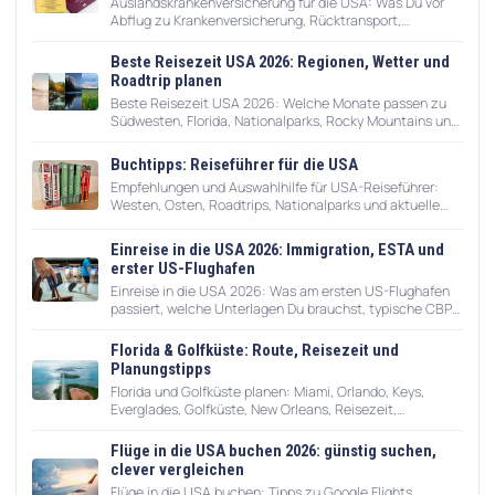
Auslandskrankenversicherung für die USA: Was Du vor
Abflug zu Krankenversicherung, Rücktransport,
Impfungen, Medikamenten, Reiseapotheke und Notfall
wissen solltest.
Beste Reisezeit USA 2026: Regionen, Wetter und
Roadtrip planen
Beste Reisezeit USA 2026: Welche Monate passen zu
Südwesten, Florida, Nationalparks, Rocky Mountains und
Ostküste? Mit Saisonfallen, Hurrikansaison und Roadtrip-
Tipps.
Buchtipps: Reiseführer für die USA
Empfehlungen und Auswahlhilfe für USA-Reiseführer:
Westen, Osten, Roadtrips, Nationalparks und aktuelle
Planungstipps.
Einreise in die USA 2026: Immigration, ESTA und
erster US-Flughafen
Einreise in die USA 2026: Was am ersten US-Flughafen
passiert, welche Unterlagen Du brauchst, typische CBP-
Fragen, I-94, MPC und Umstieg.
Florida & Golfküste: Route, Reisezeit und
Planungstipps
Florida und Golfküste planen: Miami, Orlando, Keys,
Everglades, Golfküste, New Orleans, Reisezeit,
Hurrikansaison, Mietwagen und Route.
Flüge in die USA buchen 2026: günstig suchen,
clever vergleichen
Flüge in die USA buchen: Tipps zu Google Flights,