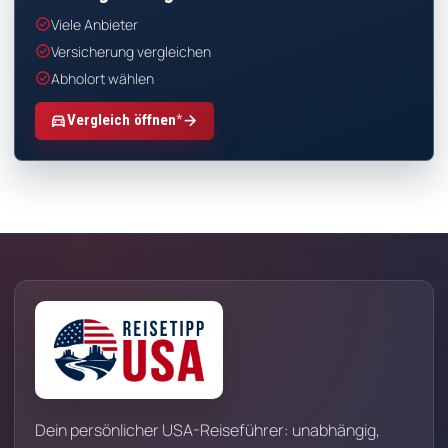
check_circle
Viele Anbieter
check_circle
Versicherung vergleichen
check_circle
Abholort wählen
*
directions_car
arrow_forward
Vergleich öffnen
Dein persönlicher USA-Reiseführer: unabhängig,