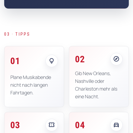
03 · TIPPS
02
explore
01
lightbulb
Gib New Orleans,
Plane Musikabende
Nashville oder
nicht nach langen
Charleston mehr als
Fahrtagen.
eine Nacht.
03
04
confirmation_number
directions_car