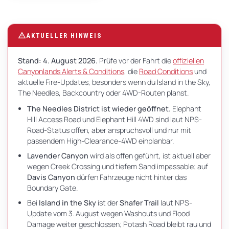
Auf
dieser
warning
AKTUELLER HINWEIS
Seite
Stand: 4. August 2026.
Prüfe vor der Fahrt die
offiziellen
Canyonlands Alerts & Conditions
, die
Road Conditions
und
aktuelle Fire-Updates, besonders wenn du Island in the Sky,
The Needles, Backcountry oder 4WD-Routen planst.
The Needles District ist wieder geöffnet.
Elephant
Hill Access Road und Elephant Hill 4WD sind laut NPS-
Road-Status offen, aber anspruchsvoll und nur mit
passendem High-Clearance-4WD einplanbar.
Lavender Canyon
wird als offen geführt, ist aktuell aber
wegen Creek Crossing und tiefem Sand impassable; auf
Davis Canyon
dürfen Fahrzeuge nicht hinter das
Boundary Gate.
Bei
Island in the Sky
ist der
Shafer Trail
laut NPS-
Update vom 3. August wegen Washouts und Flood
Damage weiter geschlossen; Potash Road bleibt rau und