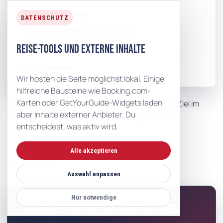
location_on
Monument Valley
DATENSCHUTZ
article
Monument Valley Scenic Drive
Reise-Tools und externe Inhalte
article
Wandern im Monument Valley
Ort erkunden
Wir hosten die Seite möglichst lokal. Einige
hilfreiche Bausteine wie Booking.com-
Karten oder GetYourGuide-Widgets laden
Monument Valley liegt südlich und ist ein eigenes Ziel im
aber Inhalte externer Anbieter. Du
Navajo Tribal Park, nicht Teil von Canyonlands.
entscheidest, was aktiv wird.
Alle akzeptieren
09 · FAKTEN
Auswahl anpassen
Nur notwendige
Wichtige Fakten zum Canyonlands