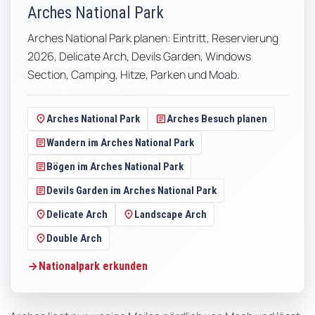
Arches National Park
Arches National Park planen: Eintritt, Reservierung
2026, Delicate Arch, Devils Garden, Windows
Section, Camping, Hitze, Parken und Moab.
location_on
article
Arches National Park
Arches Besuch planen
article
Wandern im Arches National Park
article
Bögen im Arches National Park
article
Devils Garden im Arches National Park
location_on
location_on
Delicate Arch
Landscape Arch
location_on
Double Arch
Nationalpark erkunden