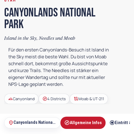
UTAH
Canyonlands National
Park
Island in the Sky, Needles und Moab
Für den ersten Canyonlands-Besuch ist Island in
the Sky meist die beste Wahl. Du bist von Moab
schnell dort, bekommst große Aussichtspunkte
und kurze Trails. The Needles ist stärker ein
eigener Wandertag und sollte nur mit aktueller
NPS-Lage geplant werden.
landscape
explore
route
Canyonland
4 Districts
Moab & UT-211
explore
radio_button_checked
place
Canyonlands National Park
Allgemeine Infos
Eintritt &