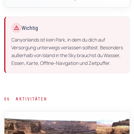
warning
Wichtig
Canyonlands ist kein Park, in dem du dich auf
Versorgung unterwegs verlassen solltest. Besonders
außerhalb von Island in the Sky brauchst du Wasser,
Essen, Karte, Offline-Navigation und Zeitpuffer.
06 · AKTIVITÄTEN