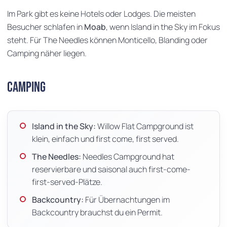
Im Park gibt es keine Hotels oder Lodges. Die meisten
Besucher schlafen in
Moab
, wenn Island in the Sky im Fokus
steht. Für The Needles können Monticello, Blanding oder
Camping näher liegen.
Camping
Island in the Sky:
Willow Flat Campground ist
klein, einfach und first come, first served.
The Needles:
Needles Campground hat
reservierbare und saisonal auch first-come-
first-served-Plätze.
Backcountry:
Für Übernachtungen im
Backcountry brauchst du ein Permit.