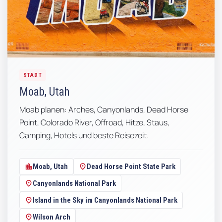
STADT
Moab, Utah
Moab planen: Arches, Canyonlands, Dead Horse
Point, Colorado River, Offroad, Hitze, Staus,
Camping, Hotels und beste Reisezeit.
location_city
location_on
Moab, Utah
Dead Horse Point State Park
location_on
Canyonlands National Park
location_on
Island in the Sky im Canyonlands National Park
location_on
Wilson Arch