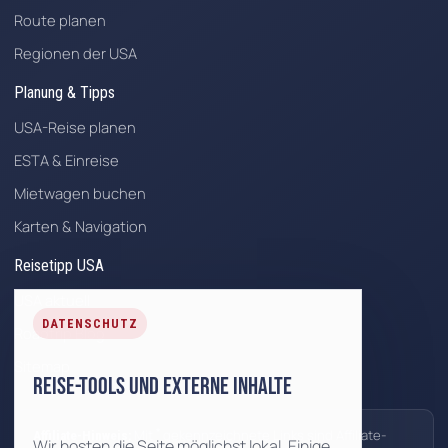
Route planen
Regionen der USA
Planung & Tipps
USA-Reise planen
ESTA & Einreise
Mietwagen buchen
Karten & Navigation
Reisetipp USA
USA aktuell
DATENSCHUTZ
Roadtrip Blog
Sitemap
Reise-Tools und externe Inhalte
*
Mit
gekennzeichnete Links sind Affiliate-
Affiliate-Hinweis:
Wir hosten die Seite möglichst lokal. Einige