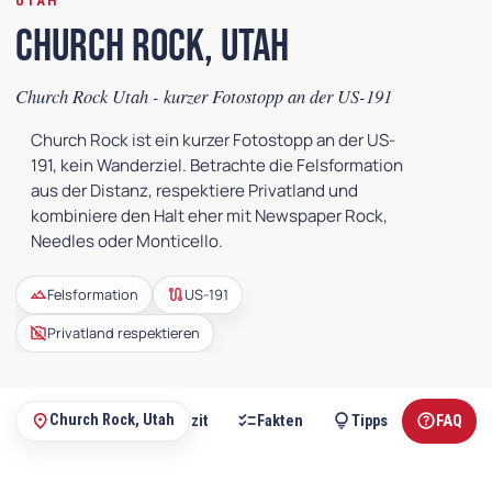
UTAH
Church Rock, Utah
Church Rock Utah - kurzer Fotostopp an der US-191
Church Rock ist ein kurzer Fotostopp an der US-
191, kein Wanderziel. Betrachte die Felsformation
aus der Distanz, respektiere Privatland und
kombiniere den Halt eher mit Newspaper Rock,
Needles oder Monticello.
landscape
route
Felsformation
US-191
no_photography
Privatland respektieren
route
check_circle
checklist
lightbulb
help
place
Church Rock, Utah
ugang
Route
Fazit
Fakten
Tipps
FAQ
Auf