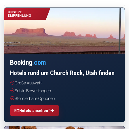
UNSERE
EMPFEHLUNG
Booking
.com
Hotels rund um Church Rock, Utah finden
check_circle
Große Auswahl
check_circle
Echte Bewertungen
check_circle
Stornierbare Optionen
*
hotel
arrow_forward
Hotels ansehen