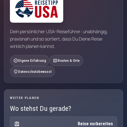
Dein persönlicher USA-Reiseführer: unabhängig,
praxisnah und so sortiert, dass Du Deine Reise
wirklich planen kannst.
verified
map
Eigene Erfahrung
Routen & Orte
privacy_tip
Datenschutzbewusst
WEITER PLANEN
Wo stehst Du gerade?
assignment_ind
Reise vorbereiten