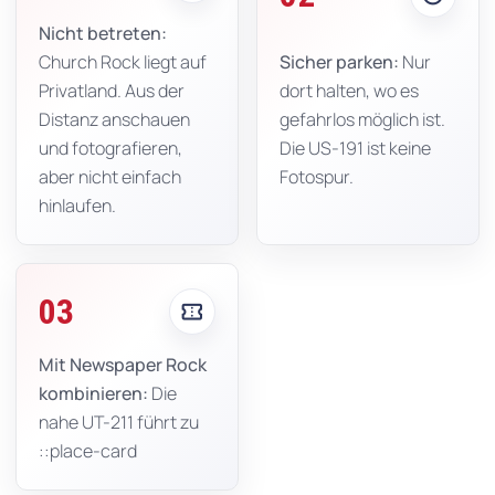
Nicht betreten:
Church Rock liegt auf
Sicher parken:
Nur
Privatland. Aus der
dort halten, wo es
Distanz anschauen
gefahrlos möglich ist.
und fotografieren,
Die US-191 ist keine
aber nicht einfach
Fotospur.
hinlaufen.
03
confirmation_number
Mit Newspaper Rock
kombinieren:
Die
nahe UT-211 führt zu
::place-card