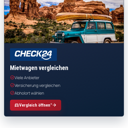
CHECK24
Mietwagen vergleichen
check_circle
Viele Anbieter
check_circle
Versicherung vergleichen
check_circle
Abholort wählen
*
directions_car
arrow_forward
Vergleich öffnen