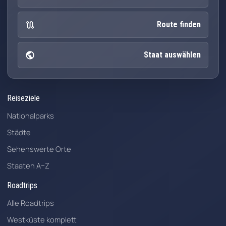
route
Route finden
public
Staat auswählen
Reiseziele
Nationalparks
Städte
Sehenswerte Orte
Staaten A–Z
Roadtrips
Alle Roadtrips
Westküste komplett