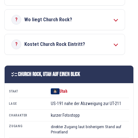
Wo liegt Church Rock?
Kostet Church Rock Eintritt?
checklist
Church Rock, Utah auf einen Blick
Utah
STAAT
US-191 nahe der Abzweigung zur UT-211
LAGE
kurzer Fotostopp
CHARAKTER
ZUGANG
direkter Zugang laut bisherigem Stand auf
Privatland