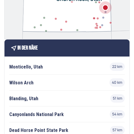
near_me
In der Nähe
Monticello, Utah
22 km
Wilson Arch
40 km
Blanding, Utah
51 km
Canyonlands National Park
54 km
Dead Horse Point State Park
57 km