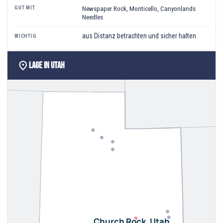
GUT MIT
Newspaper Rock, Monticello, Canyonlands
Needles
aus Distanz betrachten und sicher halten
WICHTIG
location_on
Lage in Utah
Church Rock, Utah