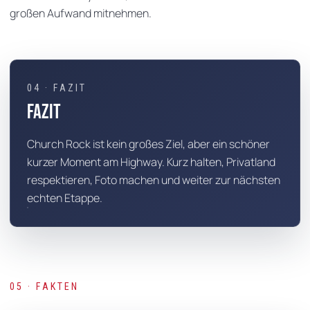
großen Aufwand mitnehmen.
04 · FAZIT
Fazit
Church Rock ist kein großes Ziel, aber ein schöner
kurzer Moment am Highway. Kurz halten, Privatland
respektieren, Foto machen und weiter zur nächsten
echten Etappe.
05 · FAKTEN