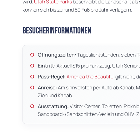
wird.
Utah State Parks
beschreibt die Landschaft al
können sich bis zu rund 50 Fuß pro Jahr verlagern.
Besucherinformationen
Öffnungszeiten:
Tageslichtstunden, sieben 
Eintritt:
Aktuell $15 pro Fahrzeug, Utah Seniors
Pass-Regel:
America the Beautiful
gilt nicht, 
Anreise:
Am sinnvollsten per Auto ab Kanab, 
Zion und Kanab.
Ausstattung:
Visitor Center, Toiletten, Pick
Sandboard-/Sandschlitten-Verleih und OHV-