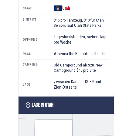
Utah
STAAT
EINTRITT
$15 pro Fahrzeug, $10 für Utah
Seniors laut Utah State Parks
Tageslichtstunden, sieben Tage
ÖFFNUNG
pro Woche
America the Beautiful gilt nicht
PASS
CAMPING
Old Campground ab $28, New
Campground $45 pro Site
zwischen Kanab, US-89 und
LAGE
Zion-Ostseite
location_on
Lage in Utah