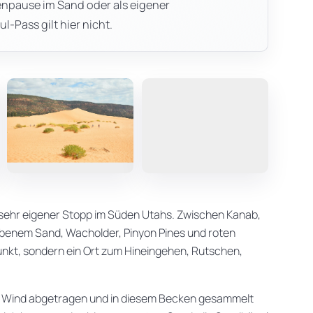
lienpause im Sand oder als eigener
-Pass gilt hier nicht.
er sehr eigener Stopp im Süden Utahs. Zwischen Kanab,
rbenem Sand, Wacholder, Pinyon Pines und roten
punkt, sondern ein Ort zum Hineingehen, Rutschen,
m Wind abgetragen und in diesem Becken gesammelt