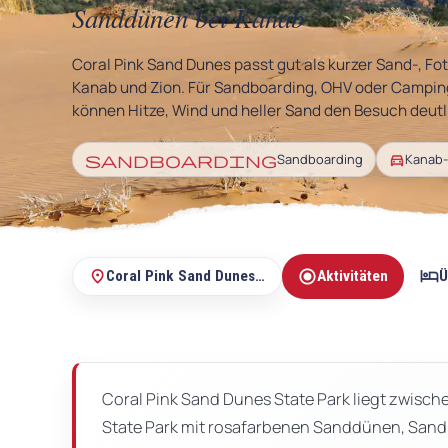
Alle Roadtrips
Sanddünen bei Kanab
travel_explore
sortieren möchtest, welche
Der zentrale Einstieg für
route
Zieltypen zu Deiner Reise
komplette Routen und
passen.
Roadtrip-Ideen.
Coral Pink Sand Dunes passt gut als kurzer Sand-, Fo
Kanab und Zion. Für Sandboarding, OHV oder Camping
können Hitze, Wind und heller Sand den Besuch deu
sandboarding
directions_car
Sandboarding
Kanab
USA-Reise planen
Alle Staaten
Der beste Startpunkt, wenn
assignment_ind
Du Deine Reise gerade
50 Staaten, viele
public
radio_button_checked
hotel
sortierst.
place
Coral Pink Sand Dunes State Park
Aktivitäten
Ü
Regionen und sehr
unterschiedliche
Auf
Reisearten.
dieser
Seite
Coral Pink Sand Dunes State Park liegt zwisch
State Park mit rosafarbenen Sanddünen, San