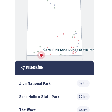
Coral Pink Sand Dunes State Park
near_me
In der Nähe
Zion National Park
39 km
Sand Hollow State Park
60 km
The Wave
64 km