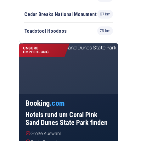
Cedar Breaks National Monument
67 km
Toadstool Hoodoos
76 km
UNSERE
EMPFEHLUNG
Booking
.com
Hotels rund um Coral Pink
Sand Dunes State Park finden
check_circle
Große Auswahl