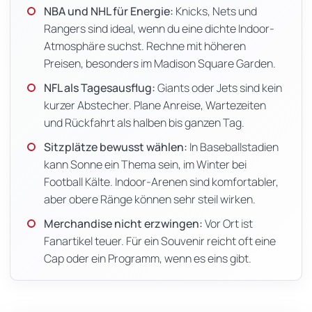
NBA und NHL für Energie:
Knicks, Nets und
Rangers sind ideal, wenn du eine dichte Indoor-
Atmosphäre suchst. Rechne mit höheren
Preisen, besonders im Madison Square Garden.
NFL als Tagesausflug:
Giants oder Jets sind kein
kurzer Abstecher. Plane Anreise, Wartezeiten
und Rückfahrt als halben bis ganzen Tag.
Sitzplätze bewusst wählen:
In Baseballstadien
kann Sonne ein Thema sein, im Winter bei
Football Kälte. Indoor-Arenen sind komfortabler,
aber obere Ränge können sehr steil wirken.
Merchandise nicht erzwingen:
Vor Ort ist
Fanartikel teuer. Für ein Souvenir reicht oft eine
Cap oder ein Programm, wenn es eins gibt.