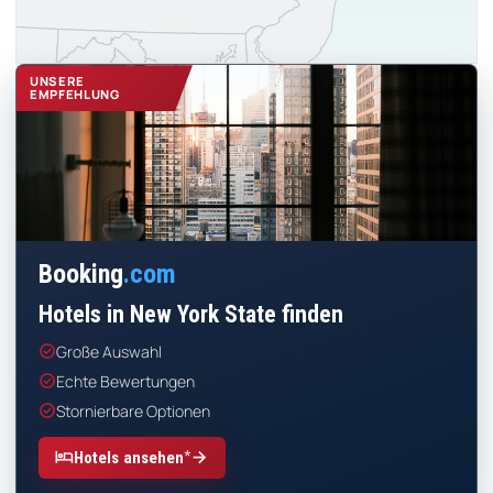
UNSERE
EMPFEHLUNG
Booking
.com
Hotels in New York State finden
check_circle
Große Auswahl
check_circle
Echte Bewertungen
check_circle
Stornierbare Optionen
*
hotel
arrow_forward
Hotels ansehen