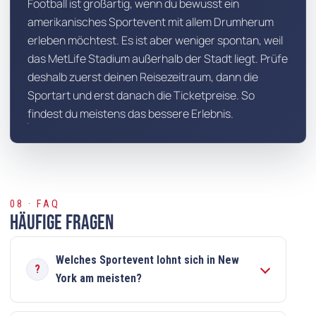
Football ist großartig, wenn du bewusst ein
amerikanisches Sportevent mit allem Drumherum
erleben möchtest. Es ist aber weniger spontan, weil
das MetLife Stadium außerhalb der Stadt liegt. Prüfe
deshalb zuerst deinen Reisezeitraum, dann die
Sportart und erst danach die Ticketpreise. So
findest du meistens das bessere Erlebnis.
08 · FAQ
Häufige Fragen
Welches Sportevent lohnt sich in New
York am meisten?