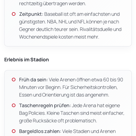
rechtzeitig übertragen werden.
Zeitpunkt:
Baseball ist oft am einfachsten und
günstigsten. NBA, NHL und NFL können je nach
Gegner deutlich teurer sein. Rivalitätsduelle und
Wochenendspiele kosten meist mehr.
Erlebnis im Stadion
Früh da sein:
Viele Arenen öffnen etwa 60 bis 90
Minuten vor Beginn. Für Sicherheitskontrollen,
Essen und Orientierung ist das angenehm.
Taschenregeln prüfen:
Jede Arena hat eigene
Bag Policies. Kleine Taschen sind meist einfacher,
große Rucksäcke oft problematisch.
Bargeldlos zahlen:
Viele Stadien und Arenen