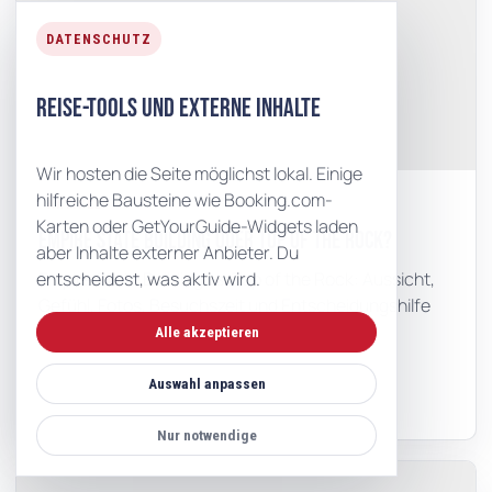
DATENSCHUTZ
Reise-Tools und externe Inhalte
Wir hosten die Seite möglichst lokal. Einige
hilfreiche Bausteine wie Booking.com-
ARTIKEL
Karten oder GetYourGuide-Widgets laden
Empire State Building oder Top of the Rock?
aber Inhalte externer Anbieter. Du
entscheidest, was aktiv wird.
Empire State Building vs. Top of the Rock: Aussicht,
Gefühl, Fotos, Besuchszeit und Entscheidungshilfe
für deine New-York-Reise.
Alle akzeptieren
Artikel lesen
Auswahl anpassen
Nur notwendige