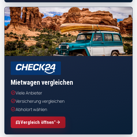
CHECK24
Mietwagen vergleichen
check_circle
Viele Anbieter
check_circle
Versicherung vergleichen
check_circle
Abholort wählen
*
directions_car
arrow_forward
Vergleich öffnen