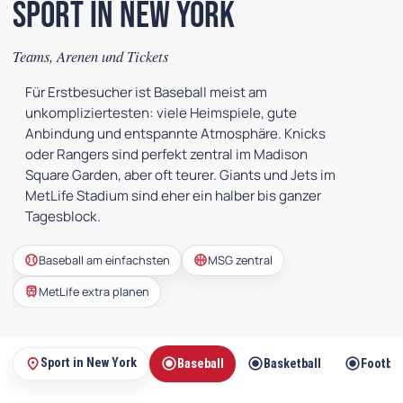
Sport in New York
Teams, Arenen und Tickets
Für Erstbesucher ist Baseball meist am
unkompliziertesten: viele Heimspiele, gute
Anbindung und entspannte Atmosphäre. Knicks
oder Rangers sind perfekt zentral im Madison
Square Garden, aber oft teurer. Giants und Jets im
MetLife Stadium sind eher ein halber bis ganzer
Tagesblock.
sports_baseball
sports_basketball
Baseball am einfachsten
MSG zentral
train
MetLife extra planen
radio_button_checked
radio_button_checked
radio_button_checked
place
Sport in New York
Baseball
Basketball
Footbal
Auf