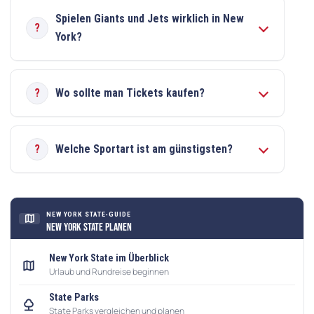
Spielen Giants und Jets wirklich in New
York?
Wo sollte man Tickets kaufen?
Welche Sportart ist am günstigsten?
NEW YORK STATE-GUIDE
map
New York State planen
New York State im Überblick
map
Urlaub und Rundreise beginnen
State Parks
nature
State Parks vergleichen und planen