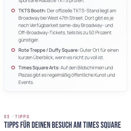
spontane Rabatte TKTS prüfen.
TKTS Booth:
Der offizielle TKTS-Stand liegt am
Broadway bei West 47th Street. Dort gibt es je
nach Verfügbarkeit same-day Broadway- und
Off-Broadway-Tickets, teils bis zu 50 Prozent
günstiger.
Rote Treppe / Duffy Square:
Guter Ort für einen
kurzen Überblick, wenn es nicht zu voll ist.
Times Square Arts:
Auf den Bildschirmen und
Plazas gibt es regelmäßig öffentliche Kunst und
Events.
03 · TIPPS
Tipps für deinen Besuch am Times Square