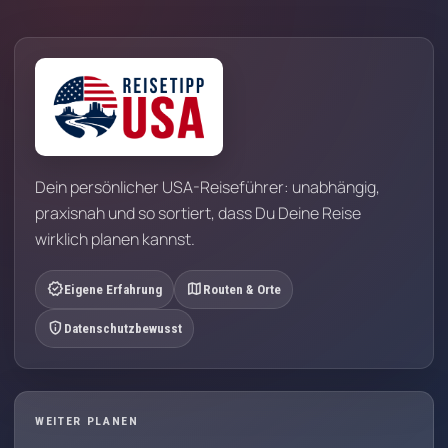
Dein persönlicher USA-Reiseführer: unabhängig,
praxisnah und so sortiert, dass Du Deine Reise
wirklich planen kannst.
verified
map
Eigene Erfahrung
Routen & Orte
privacy_tip
Datenschutzbewusst
WEITER PLANEN