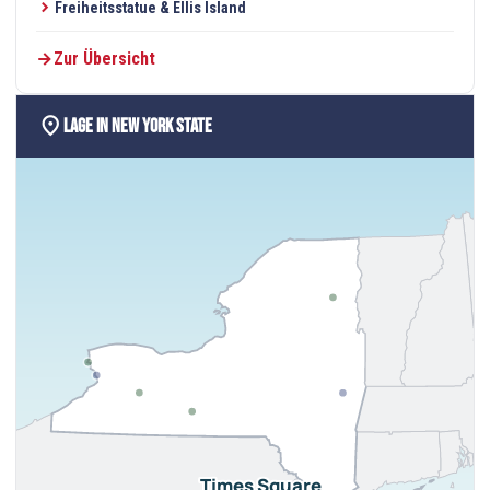
Freiheitsstatue & Ellis Island
Zur Übersicht
location_on
Lage in New York State
Times Square