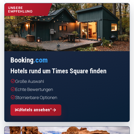
UNSERE
EMPFEHLUNG
Booking
.com
Hotels rund um Times Square finden
check_circle
Große Auswahl
check_circle
Echte Bewertungen
check_circle
Stornierbare Optionen
*
hotel
arrow_forward
Hotels ansehen