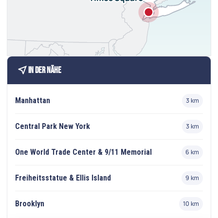
near_me
In der Nähe
Manhattan
3 km
Central Park New York
3 km
One World Trade Center & 9/11 Memorial
6 km
Freiheitsstatue & Ellis Island
9 km
Brooklyn
10 km