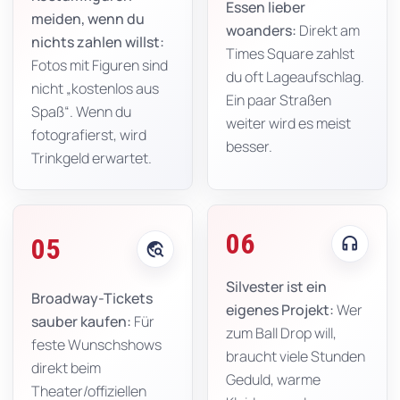
Essen lieber
meiden, wenn du
woanders:
Direkt am
nichts zahlen willst:
Times Square zahlst
Fotos mit Figuren sind
du oft Lageaufschlag.
nicht „kostenlos aus
Ein paar Straßen
Spaß“. Wenn du
weiter wird es meist
fotografierst, wird
besser.
Trinkgeld erwartet.
06
headphones
05
travel_explore
Silvester ist ein
Broadway-Tickets
eigenes Projekt:
Wer
sauber kaufen:
Für
zum Ball Drop will,
feste Wunschshows
braucht viele Stunden
direkt beim
Geduld, warme
Theater/offiziellen