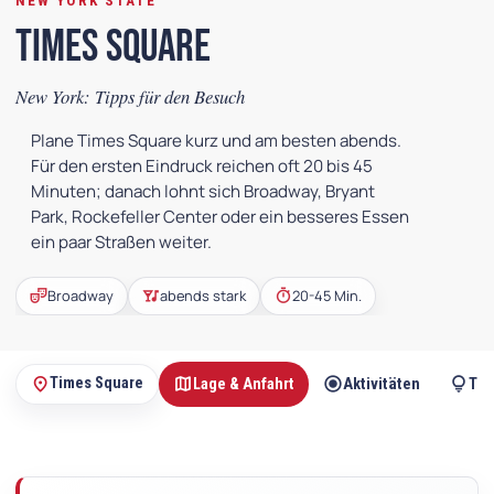
NEW YORK STATE
Times Square
New York: Tipps für den Besuch
Plane Times Square kurz und am besten abends.
Für den ersten Eindruck reichen oft 20 bis 45
Minuten; danach lohnt sich Broadway, Bryant
Park, Rockefeller Center oder ein besseres Essen
ein paar Straßen weiter.
theater_comedy
nightlife
timer
Broadway
abends stark
20-45 Min.
map
radio_button_checked
lightbulb
place
Times Square
Lage & Anfahrt
Aktivitäten
Tip
Auf
dieser