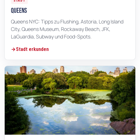
STADT
Queens
Queens NYC: Tipps zu Flushing, Astoria, Long Island
City, Queens Museum, Rockaway Beach, JFK,
LaGuardia, Subway und Food-Spots.
Stadt erkunden