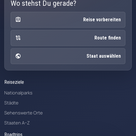
Wo stehst Du gerade?
assignment_ind
Reise vorbereiten
route
Route finden
public
Staat auswählen
Reiseziele
Nationalparks
Städte
Sehenswerte Orte
Staaten A–Z
Roadtrips