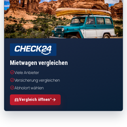
CHECK24
Mietwagen vergleichen
check_circle
Viele Anbieter
check_circle
Versicherung vergleichen
check_circle
Abholort wählen
*
directions_car
arrow_forward
Vergleich öffnen