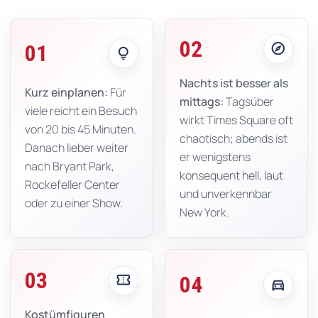
02
explore
01
lightbulb
Nachts ist besser als
Kurz einplanen:
Für
mittags:
Tagsüber
viele reicht ein Besuch
wirkt Times Square oft
von 20 bis 45 Minuten.
chaotisch; abends ist
Danach lieber weiter
er wenigstens
nach Bryant Park,
konsequent hell, laut
Rockefeller Center
und unverkennbar
oder zu einer Show.
New York.
03
confirmation_number
04
directions_car
Kostümfiguren