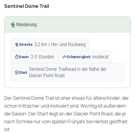
Sentinel Dome Trail
hiking
Wanderung
hiking
3,2 km / Hin- und Rückweg
Strecke
timer
2-3 Stunden
vital_signs
moderat
Dauer
Schwierigkeit
Sentinel Dome Trailhead in der Nähe der
play_circle
Start
Glacier Point Road
Der Sentinel Dome Trail ist eher etwas für ältere Kinder, die
schon trittsicher und motiviert sind. Wichtig ist außerdem
die Saison: Der Start liegt an der Glacier Point Road, die je
nach Schnee nur vom späten Frühjahr bis Herbst geöffnet
ist.