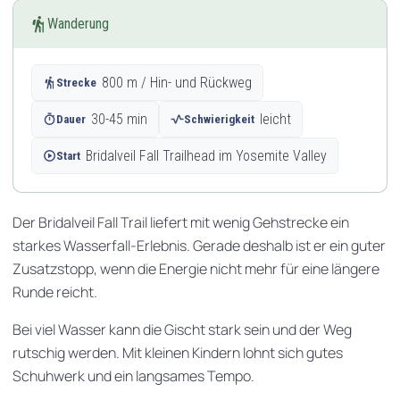
hiking
Wanderung
hiking
800 m / Hin- und Rückweg
Strecke
timer
30-45 min
vital_signs
leicht
Dauer
Schwierigkeit
play_circle
Bridalveil Fall Trailhead im Yosemite Valley
Start
Der Bridalveil Fall Trail liefert mit wenig Gehstrecke ein
starkes Wasserfall-Erlebnis. Gerade deshalb ist er ein guter
Zusatzstopp, wenn die Energie nicht mehr für eine längere
Runde reicht.
Bei viel Wasser kann die Gischt stark sein und der Weg
rutschig werden. Mit kleinen Kindern lohnt sich gutes
Schuhwerk und ein langsames Tempo.