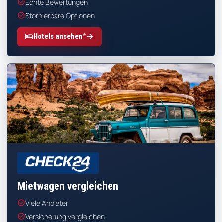
check_circle
Echte Bewertungen
check_circle
Stornierbare Optionen
*
hotel
arrow_forward
Hotels ansehen
CHECK24
Mietwagen vergleichen
check_circle
Viele Anbieter
check_circle
Versicherung vergleichen