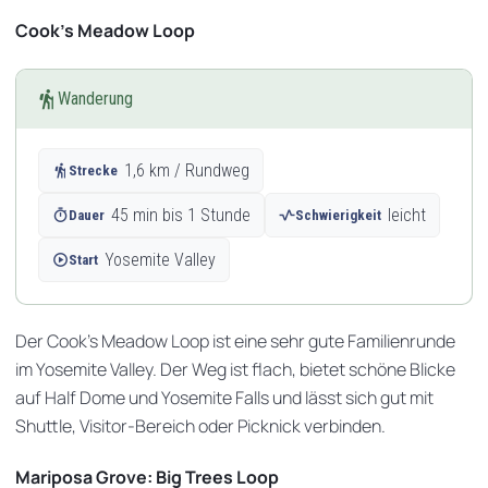
Cook's Meadow Loop
hiking
Wanderung
hiking
1,6 km / Rundweg
Strecke
timer
45 min bis 1 Stunde
vital_signs
leicht
Dauer
Schwierigkeit
play_circle
Yosemite Valley
Start
Der Cook's Meadow Loop ist eine sehr gute Familienrunde
im Yosemite Valley. Der Weg ist flach, bietet schöne Blicke
auf Half Dome und Yosemite Falls und lässt sich gut mit
Shuttle, Visitor-Bereich oder Picknick verbinden.
Mariposa Grove: Big Trees Loop