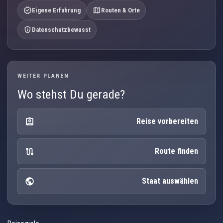
verified
map
Eigene Erfahrung
Routen & Orte
privacy_tip
Datenschutzbewusst
WEITER PLANEN
Wo stehst Du gerade?
assignment_ind
Reise vorbereiten
route
Route finden
public
Staat auswählen