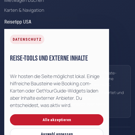
Mietwagen buchen
Karten & Navigation
Reisetipp USA
USA aktuell
DATENSCHUTZ
Roadtrip Blog
Sitemap
Reise-Tools und externe Inhalte
*
Mit
gekennzeichnete Links sind Affiliate-
Affiliate-Hinweis:
Wir hosten die Seite möglichst lokal. Einige
Links. Wenn Du darüber buchst, kann Reisetipp USA eine
hilfreiche Bausteine wie Booking.com-
Provision erhalten. Für Dich ändert sich der Preis nicht.
Karten oder GetYourGuide-Widgets laden
Inhalte werden redaktionell verantwortet und
Redaktion und KI:
aber Inhalte externer Anbieter. Du
geprüft. KI kann uns bei Struktur, Recherche und
Qualitätssicherung unterstützen, ersetzt aber keine
entscheidest, was aktiv wird.
menschliche Prüfung.
Alle akzeptieren
Auswahl anpassen