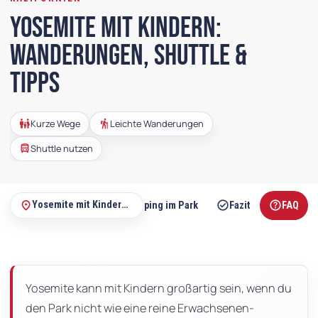
Yosemite mit Kindern:
Wanderungen, Shuttle &
Tipps
family_restroom
hiking
Kurze Wege
Leichte Wanderungen
directions_bus
Shuttle nutzen
radio_button_checked
check_circle
help
place
Yosemite mit Kindern: Wanderungen, Shuttle & Tipps
ior Ranger Programm
Camping im Park
Fazit
FAQ
Auf
dieser
Seite
Yosemite kann mit Kindern großartig sein, wenn du
den Park nicht wie eine reine Erwachsenen-