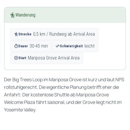
hiking
Wanderung
hiking
0,5 km / Rundweg ab Arrival Area
Strecke
timer
30-45 min
vital_signs
leicht
Dauer
Schwierigkeit
play_circle
Mariposa Grove Arrival Area
Start
Der Big Trees Loop im Mariposa Grove ist kurz und laut NPS
rollstuhlgerecht. Die eigentliche Planung betrifft eher die
Anfahrt: Der kostenlose Shuttle ab Mariposa Grove
Welcome Plaza fährt saisonal, und der Grove liegt nicht im
Yosemite Valley.