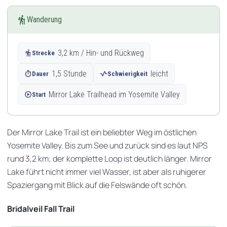
hiking
Wanderung
hiking
3,2 km / Hin- und Rückweg
Strecke
timer
1,5 Stunde
vital_signs
leicht
Dauer
Schwierigkeit
play_circle
Mirror Lake Trailhead im Yosemite Valley
Start
Der Mirror Lake Trail ist ein beliebter Weg im östlichen
Yosemite Valley. Bis zum See und zurück sind es laut NPS
rund 3,2 km; der komplette Loop ist deutlich länger. Mirror
Lake führt nicht immer viel Wasser, ist aber als ruhigerer
Spaziergang mit Blick auf die Felswände oft schön.
Bridalveil Fall Trail