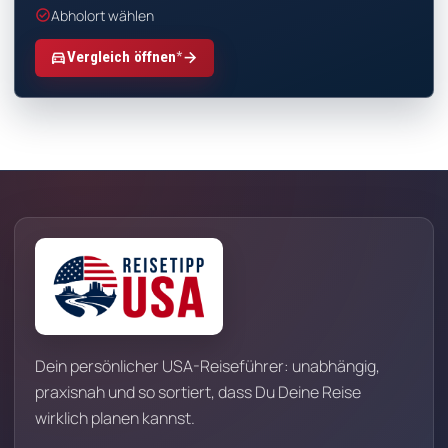
check_circle
Abholort wählen
*
directions_car
arrow_forward
Vergleich öffnen
Dein persönlicher USA-Reiseführer: unabhängig,
praxisnah und so sortiert, dass Du Deine Reise
wirklich planen kannst.