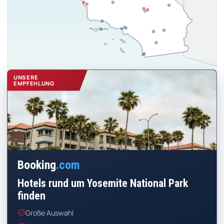
UNSERE
EMPFEHLUNG
Booking
.com
Hotels rund um Yosemite National Park
finden
check_circle
Große Auswahl