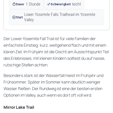
timer
1 Stunde
vital_signs
leicht
Dauer
Schwierigkeit
Lower Yosemite Falls Trailhead im Yosemite
play_circle
Start
Valley
Der Lower Yosemite Fall Trail ist für viele Familien der
einfachste Einstieg: kurz, weitgehend flach und mit einem
klaren Ziel. Im Frühjahr ist die Gischt am Aussichtspunkt Teil
des Erlebnisses; mit kleinen Kindern solltest du auf nasse,
rutschige Stellen achten.
Besonders stark ist der Wasserfall meist im Frühjahr und
Frühsommer. Später im Sommer kann deutlich weniger
Wasser fließen. Der Rundweg ist eine der besten ersten
Optionen im Valley, auch wenn es dort oft voll wird.
Mirror Lake Trail