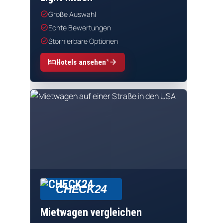
check_circle
Große Auswahl
check_circle
Echte Bewertungen
check_circle
Stornierbare Optionen
*
hotel
arrow_forward
Hotels ansehen
CHECK24
Mietwagen vergleichen