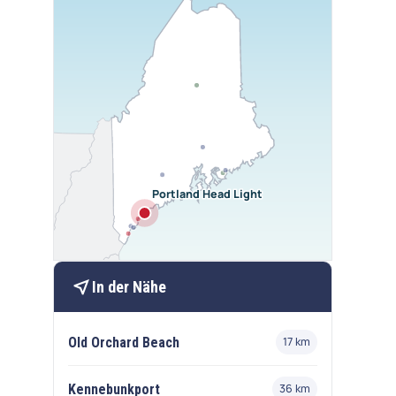
Portland Head Light
near_me
In der Nähe
Old Orchard Beach
17 km
Kennebunkport
36 km