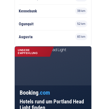
Kennebunk
38 km
Ogunquit
52 km
Augusta
83 km
UNSERE
EMPFEHLUNG
Booking
.com
Hotels rund um Portland Head
Light finden