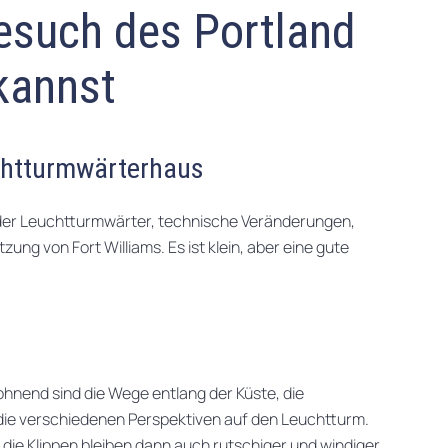
esuch des Portland
kannst
htturmwärterhaus
der Leuchtturmwärter, technische Veränderungen,
zung von Fort Williams. Es ist klein, aber eine gute
ohnend sind die Wege entlang der Küste, die
die verschiedenen Perspektiven auf den Leuchtturm.
die Klippen bleiben dann auch rutschiger und windiger.