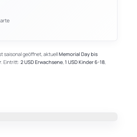
karte
saisonal geöffnet, aktuell
Memorial Day bis
r
. Eintritt:
2 USD Erwachsene
,
1 USD Kinder 6-18
,