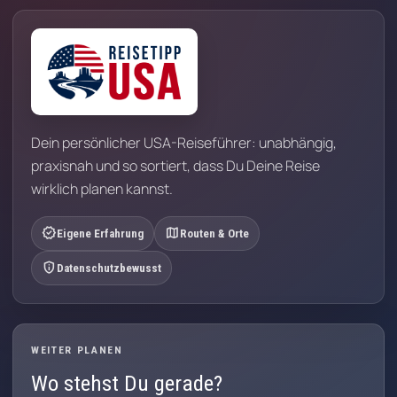
Dein persönlicher USA-Reiseführer: unabhängig,
praxisnah und so sortiert, dass Du Deine Reise
wirklich planen kannst.
verified
map
Eigene Erfahrung
Routen & Orte
privacy_tip
Datenschutzbewusst
WEITER PLANEN
Wo stehst Du gerade?