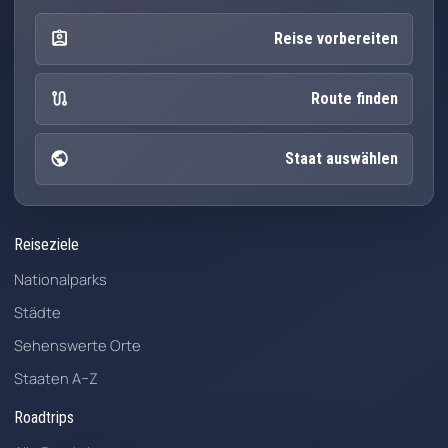
assignment_ind
Reise vorbereiten
route
Route finden
public
Staat auswählen
Reiseziele
Nationalparks
Städte
Sehenswerte Orte
Staaten A–Z
Roadtrips