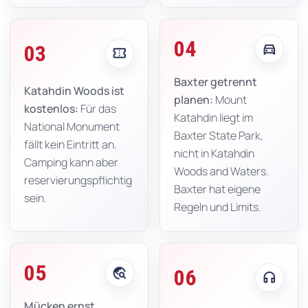
04
directions_car
03
confirmation_number
Baxter getrennt
Katahdin Woods ist
planen:
Mount
kostenlos:
Für das
Katahdin liegt im
National Monument
Baxter State Park,
fällt kein Eintritt an.
nicht in Katahdin
Camping kann aber
Woods and Waters.
reservierungspflichtig
Baxter hat eigene
sein.
Regeln und Limits.
05
travel_explore
06
headphones
Mücken ernst