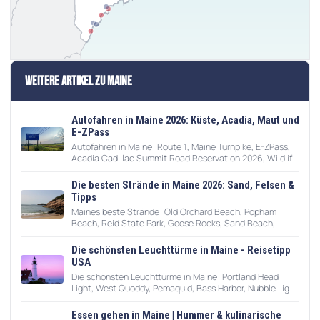
Weitere Artikel zu Maine
Autofahren in Maine 2026: Küste, Acadia, Maut und
E-ZPass
Autofahren in Maine: Route 1, Maine Turnpike, E-ZPass,
Acadia Cadillac Summit Road Reservation 2026, Wildlife,
Winterwetter und Roadtrip-Tipps.
Die besten Strände in Maine 2026: Sand, Felsen &
Tipps
Maines beste Strände: Old Orchard Beach, Popham
Beach, Reid State Park, Goose Rocks, Sand Beach,
Scarborough und praktische Tipps zu Tide, Parken und
Wasser.
Die schönsten Leuchttürme in Maine - Reisetipp
USA
Die schönsten Leuchttürme in Maine: Portland Head
Light, West Quoddy, Pemaquid, Bass Harbor, Nubble Light
und praktische Tipps zu Saison, Parken und Zugang.
Essen gehen in Maine | Hummer & kulinarische