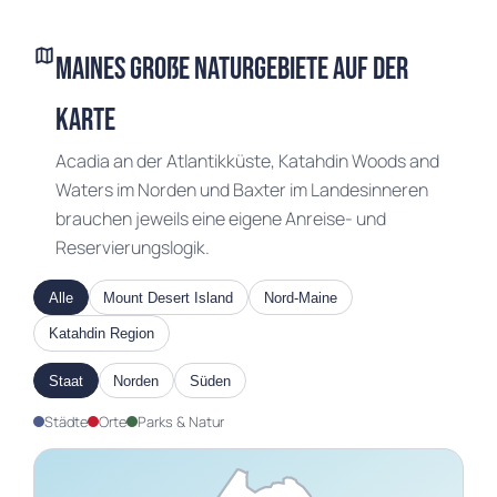
map
Maines große Naturgebiete auf der
Karte
Acadia an der Atlantikküste, Katahdin Woods and
Waters im Norden und Baxter im Landesinneren
brauchen jeweils eine eigene Anreise- und
Reservierungslogik.
Alle
Mount Desert Island
Nord-Maine
Katahdin Region
Staat
Norden
Süden
Städte
Orte
Parks & Natur