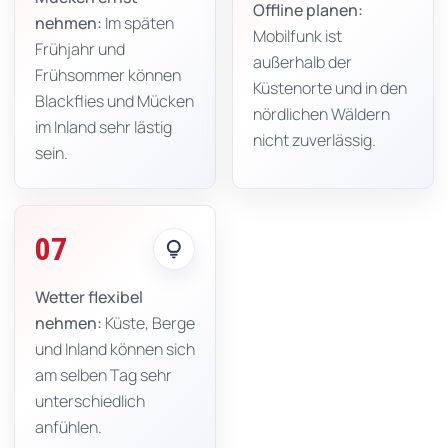
Offline planen:
nehmen:
Im späten
Mobilfunk ist
Frühjahr und
außerhalb der
Frühsommer können
Küstenorte und in den
Blackflies und Mücken
nördlichen Wäldern
im Inland sehr lästig
nicht zuverlässig.
sein.
07
lightbulb
Wetter flexibel
nehmen:
Küste, Berge
und Inland können sich
am selben Tag sehr
unterschiedlich
anfühlen.