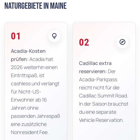
Naturgebiete in Maine
01
lightbulb
02
explore
Acadia-Kosten
prüfen:
Acadia hat
Cadillac extra
2026 weiterhin einen
reservieren:
Der
Eintrittspaß, ist
Acadia-Parkpass
cashless und verlangt
reicht nicht für die
für Nicht-US-
Cadillac Summit Road.
Einwohner ab 16
In der Saison brauchst
Jahren ohne
du eine separate
passenden Jahrespaß
Vehicle Reservation.
eine zusätzliche
Nonresident Fee.