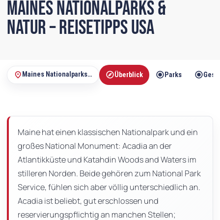
Maines Nationalparks &
Natur – Reisetipps USA
explore
radio_button_checked
radio_button_checked
place
Maines Nationalparks & Natur – Reisetipps USA
Überblick
Parks
Gesc
Auf
dieser
Seite
Maine hat einen klassischen Nationalpark und ein
großes National Monument: Acadia an der
Atlantikküste und Katahdin Woods and Waters im
stilleren Norden. Beide gehören zum National Park
Service, fühlen sich aber völlig unterschiedlich an.
Acadia ist beliebt, gut erschlossen und
reservierungspflichtig an manchen Stellen;