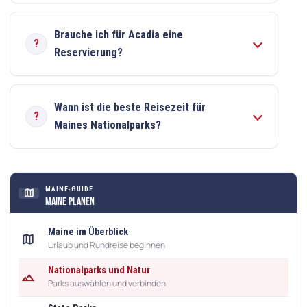
Brauche ich für Acadia eine
Reservierung?
Wann ist die beste Reisezeit für
Maines Nationalparks?
MAINE-GUIDE
map
Maine planen
Maine im Überblick
map
Urlaub und Rundreise beginnen
Nationalparks und Natur
landscape
Parks auswählen und verbinden