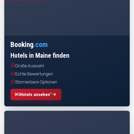
Booking
.com
Hotels in Maine finden
check_circle
Große Auswahl
check_circle
Echte Bewertungen
check_circle
Stornierbare Optionen
*
hotel
arrow_forward
Hotels ansehen