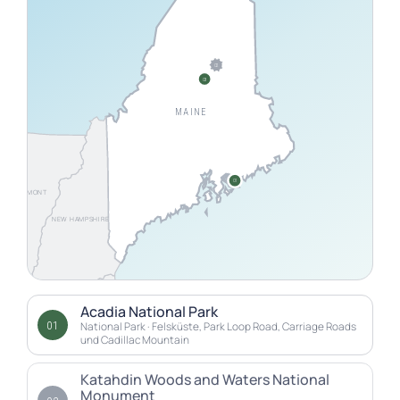
02
03
MAINE
01
VERMONT
NEW HAMPSHIRE
Acadia National Park
MASSACHUSETTS
01
National Park · Felsküste, Park Loop Road, Carriage Roads
und Cadillac Mountain
RHODE ISLAND
ONNECTICUT
Katahdin Woods and Waters National
Monument