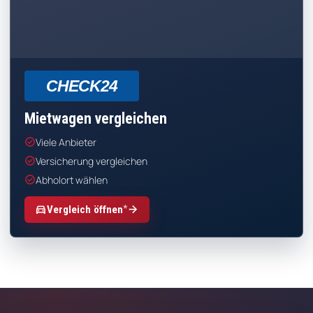
CHECK24
Mietwagen vergleichen
check_circle
Viele Anbieter
check_circle
Versicherung vergleichen
check_circle
Abholort wählen
*
directions_car
arrow_forward
Vergleich öffnen