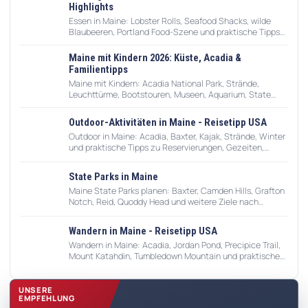
Highlights
Essen in Maine: Lobster Rolls, Seafood Shacks, wilde
Blaubeeren, Portland Food-Szene und praktische Tipps
zu Saison, Preisen und Reservierungen.
Maine mit Kindern 2026: Küste, Acadia &
Familientipps
Maine mit Kindern: Acadia National Park, Strände,
Leuchttürme, Bootstouren, Museen, Aquarium, State
Parks, Wetter, Mücken und praktische Familientipps.
Outdoor-Aktivitäten in Maine - Reisetipp USA
Outdoor in Maine: Acadia, Baxter, Kajak, Strände, Winter
und praktische Tipps zu Reservierungen, Gezeiten,
Wetter und Sicherheit.
State Parks in Maine
Maine State Parks planen: Baxter, Camden Hills, Grafton
Notch, Reid, Quoddy Head und weitere Ziele nach
Region, Route und Saison.
Wandern in Maine - Reisetipp USA
Wandern in Maine: Acadia, Jordan Pond, Precipice Trail,
Mount Katahdin, Tumbledown Mountain und praktische
Tipps zu Parken, Sperrungen und Wetter.
UNSERE
EMPFEHLUNG