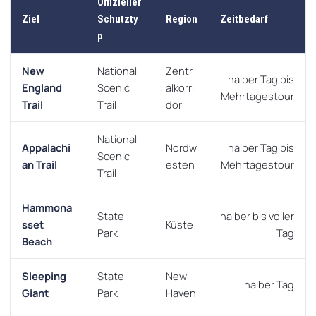
Offizieller
Ziel
Schutzty
Region
Zeitbedarf
p
New
National
Zentr
halber Tag bis
England
Scenic
alkorri
Mehrtagestour
Trail
Trail
dor
National
Appalachi
Nordw
halber Tag bis
Scenic
an Trail
esten
Mehrtagestour
Trail
Hammona
State
halber bis voller
sset
Küste
Park
Tag
Beach
Sleeping
State
New
halber Tag
Giant
Park
Haven