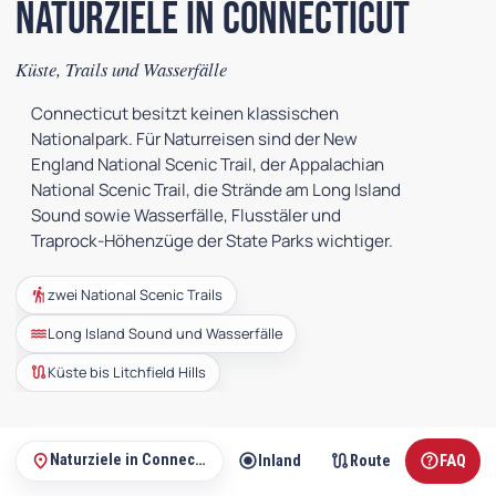
Naturziele in Connecticut
Küste, Trails und Wasserfälle
Connecticut besitzt keinen klassischen
Nationalpark. Für Naturreisen sind der New
England National Scenic Trail, der Appalachian
National Scenic Trail, die Strände am Long Island
Sound sowie Wasserfälle, Flusstäler und
Traprock-Höhenzüge der State Parks wichtiger.
hiking
zwei National Scenic Trails
water
Long Island Sound und Wasserfälle
route
Küste bis Litchfield Hills
radio_button_checked
radio_button_checked
radio_button_checked
route
help
place
Naturziele in Connecticut
leich
Trails
Küste
Inland
Route
FAQ