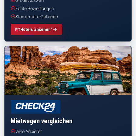
check_circle
Große Auswahl
check_circle
Echte Bewertungen
check_circle
Stornierbare Optionen
*
hotel
arrow_forward
Hotels ansehen
CHECK24
Mietwagen vergleichen
check_circle
Viele Anbieter