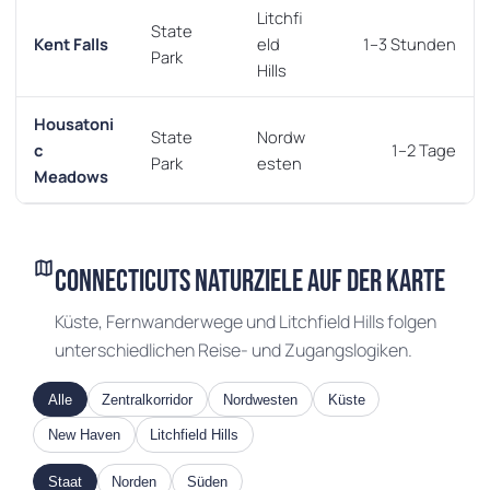
Litchfi
State
Kent Falls
eld
1–3 Stunden
Park
Hills
Housatoni
State
Nordw
VERMONT
c
1–2 Tage
Park
esten
Meadows
NEW HAMPSHIRE
map
Connecticuts Naturziele auf der Karte
Küste, Fernwanderwege und Litchfield Hills folgen
unterschiedlichen Reise- und Zugangslogiken.
Alle
Zentralkorridor
Nordwesten
Küste
New Haven
Litchfield Hills
Staat
Norden
Süden