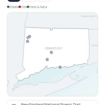
Städte
Orte
Parks & Natur
MASSACHUSETTS
06
02
05
RHODE ISLAND
CONNECTICUT
01
04
03
New England National Scenic Trail