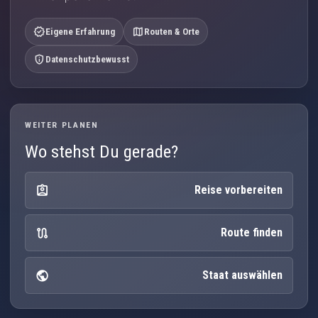
verified
map
Eigene Erfahrung
Routen & Orte
privacy_tip
Datenschutzbewusst
WEITER PLANEN
Wo stehst Du gerade?
assignment_ind
Reise vorbereiten
route
Route finden
public
Staat auswählen