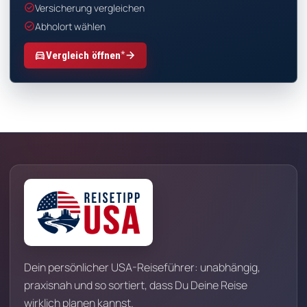
check_circle
Versicherung vergleichen
check_circle
Abholort wählen
*
directions_car
arrow_forward
Vergleich öffnen
Dein persönlicher USA-Reiseführer: unabhängig,
praxisnah und so sortiert, dass Du Deine Reise
wirklich planen kannst.