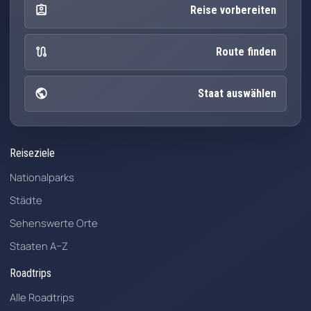
assignment_ind
Reise vorbereiten
route
Route finden
public
Staat auswählen
Reiseziele
Nationalparks
Städte
Sehenswerte Orte
Staaten A–Z
Roadtrips
Alle Roadtrips