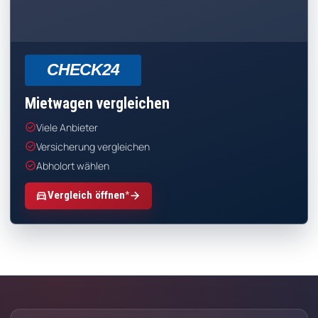
CHECK24
Mietwagen vergleichen
check_circle
Viele Anbieter
check_circle
Versicherung vergleichen
check_circle
Abholort wählen
*
directions_car
arrow_forward
Vergleich öffnen