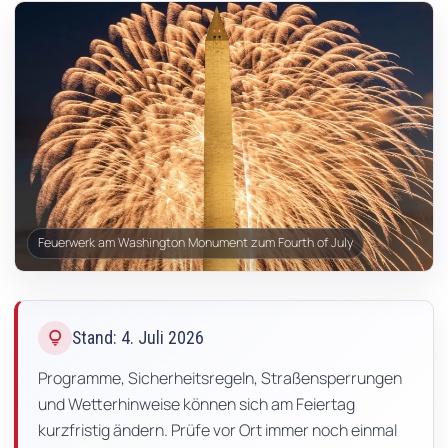
Feuerwerk am Washington Monument zum Fourth of July
lightbulb
Stand: 4. Juli 2026
Programme, Sicherheitsregeln, Straßensperrungen
und Wetterhinweise können sich am Feiertag
kurzfristig ändern. Prüfe vor Ort immer noch einmal