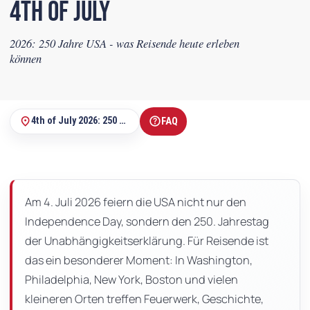
4th of July
2026: 250 Jahre USA - was Reisende heute erleben
können
help
place
4th of July 2026: 250 Jahre USA - was Reisende heute erleben können
FAQ
Auf
dieser
Seite
Am 4. Juli 2026 feiern die USA nicht nur den
Independence Day, sondern den 250. Jahrestag
der Unabhängigkeitserklärung. Für Reisende ist
das ein besonderer Moment: In Washington,
Philadelphia, New York, Boston und vielen
kleineren Orten treffen Feuerwerk, Geschichte,