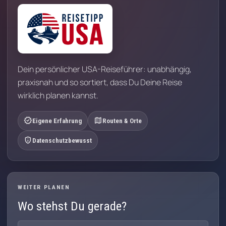
Dein persönlicher USA-Reiseführer: unabhängig,
praxisnah und so sortiert, dass Du Deine Reise
wirklich planen kannst.
verified
map
Eigene Erfahrung
Routen & Orte
privacy_tip
Datenschutzbewusst
WEITER PLANEN
Wo stehst Du gerade?