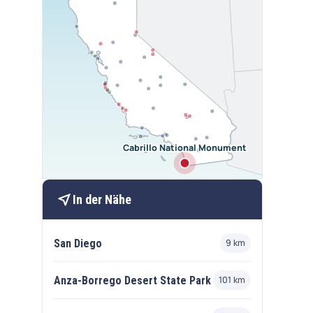
Cabrillo National Monument
near_me
In der Nähe
San Diego
9 km
Anza-Borrego Desert State Park
101 km