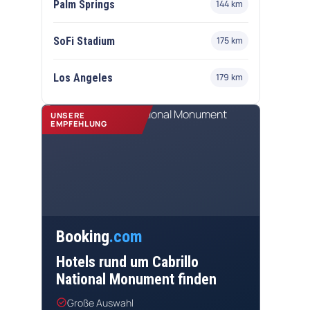
Palm Springs
144 km
SoFi Stadium
175 km
Los Angeles
179 km
UNSERE
EMPFEHLUNG
Booking
.com
Hotels rund um Cabrillo
National Monument finden
check_circle
Große Auswahl