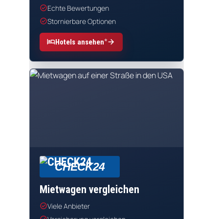
check_circle
Echte Bewertungen
check_circle
Stornierbare Optionen
*
hotel
arrow_forward
Hotels ansehen
CHECK24
Mietwagen vergleichen
check_circle
Viele Anbieter