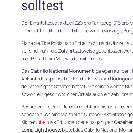
solltest
Der Eintritt kostet aktuell $20 pro Fahrzeug, $15 pro
Fahrrad. Kredit- oder Debitkarte wird bevorzugt, Barg
Plane die Tide Pools nach Ebbe, nicht nach Uhrzeit a
voll sind, kann die Zufahrt zeitweise geschlossen wer
free Park: Nimm Müll wieder mit hinaus.
Das
Cabrillo National Monument
, gelegen auf der 
Ankunft des spanischen Entdeckers
Juan Rodríguez
der Vereinigten Staaten betrat. Mit seinen weiten Bli
sowohl ein geschichtlicher Ort als auch ein sehr prak
Besucher des Parks können nicht nur historische De
sondern auch eine Vielzahl an Outdoor-Aktivitäten 
Klippen
über
das Erkunden der einzigartigen
Gezeite
Loma Lighthouse
, bietet das Cabrillo National Mon