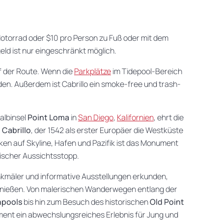
 Motorrad oder $10 pro Person zu Fuß oder mit dem
eld ist nur eingeschränkt möglich.
uf der Route. Wenn die
Parkplätze
im Tidepool-Bereich
den. Außerdem ist Cabrillo ein smoke-free und trash-
Halbinsel
Point Loma
in
San Diego
,
Kalifornien
, ehrt die
 Cabrillo
, der 1542 als erster Europäer die Westküste
cken auf Skyline, Hafen und Pazifik ist das Monument
tischer Aussichtsstopp.
nkmäler und informative Ausstellungen erkunden,
genießen. Von malerischen Wanderwegen entlang der
npools
bis hin zum Besuch des historischen
Old Point
ument ein abwechslungsreiches Erlebnis für Jung und