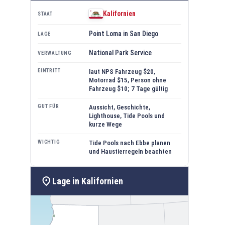
Kalifornien
STAAT
Point Loma in San Diego
LAGE
National Park Service
VERWALTUNG
EINTRITT
laut NPS Fahrzeug $20,
Motorrad $15, Person ohne
Fahrzeug $10; 7 Tage gültig
GUT FÜR
Aussicht, Geschichte,
Lighthouse, Tide Pools und
kurze Wege
WICHTIG
Tide Pools nach Ebbe planen
und Haustierregeln beachten
location_on
Lage in Kalifornien