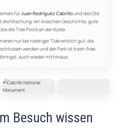
nkmals für
Juan Rodríguez Cabrillo
und des Old
t die Mischung: ein bisschen Geschichte, gute
Ebbe die Tide Pools an der Küste.
ieren nur bei niedriger Tide wirklich gut, die
chlossen werden und der Park ist trash-free.
tbringst, auch wieder mit hinaus.
em Besuch wissen