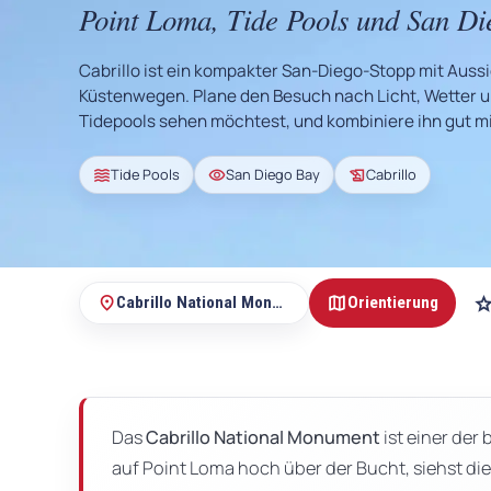
Alle Roadtrips
Point Loma, Tide Pools und San Di
travel_explore
sortieren möchtest, welche
Der zentrale Einstieg für
route
Zieltypen zu Deiner Reise
komplette Routen und
passen.
Roadtrip-Ideen.
Cabrillo ist ein kompakter San-Diego-Stopp mit Auss
Küstenwegen. Plane den Besuch nach Licht, Wetter u
Tidepools sehen möchtest, und kombiniere ihn gut mi
waves
visibility
history_edu
Tide Pools
San Diego Bay
Cabrillo
USA-Reise planen
Alle Staaten
Der beste Startpunkt, wenn
assignment_ind
Du Deine Reise gerade
50 Staaten, viele
public
map
sta
sortierst.
place
Cabrillo National Monument
Orientierung
Regionen und sehr
unterschiedliche
Auf
Reisearten.
dieser
Seite
Das
Cabrillo National Monument
ist einer der
auf Point Loma hoch über der Bucht, siehst die