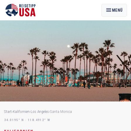
menu
MENÜ
Start
›
Kalifornien
›
Los Angeles
›
Santa Monica
34.0195° N · 118.4912° W