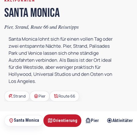
KALIFORNIEN
Santa Monica
Pier, Strand, Route 66 und Reisetipps
Santa Monica lohnt sich für einen vollen Tag oder
zwei entspannte Nächte. Pier, Strand, Palisades
Park und Venice lassen sich ohne ständige
Autofahrten verbinden. Als Basis ist der Ort ideal
für die Westside, aber weniger praktisch für
Hollywood, Universal Studios und den Osten von
Los Angeles.
beach_access
attractions
route
Strand
Pier
Route 66
map
directions_boat
radio_button_checked
place
Santa Monica
Orientierung
Pier
Aktivitäten
Auf