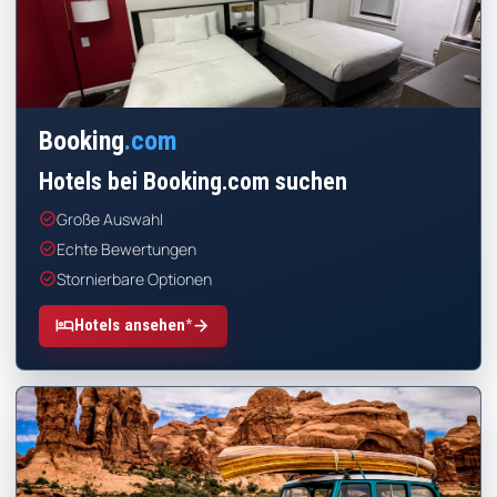
Booking
.com
Hotels bei Booking.com suchen
check_circle
Große Auswahl
check_circle
Echte Bewertungen
check_circle
Stornierbare Optionen
*
hotel
arrow_forward
Hotels ansehen