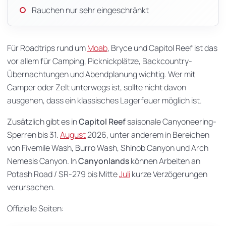
Rauchen nur sehr eingeschränkt
Für Roadtrips rund um
Moab
, Bryce und Capitol Reef ist das
vor allem für Camping, Picknickplätze, Backcountry-
Übernachtungen und Abendplanung wichtig. Wer mit
Camper oder Zelt unterwegs ist, sollte nicht davon
ausgehen, dass ein klassisches Lagerfeuer möglich ist.
Zusätzlich gibt es in
Capitol Reef
saisonale Canyoneering-
Sperren bis 31.
August
2026, unter anderem in Bereichen
von Fivemile Wash, Burro Wash, Shinob Canyon und Arch
Nemesis Canyon. In
Canyonlands
können Arbeiten an
Potash Road / SR-279 bis Mitte
Juli
kurze Verzögerungen
verursachen.
Offizielle Seiten: