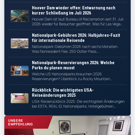
Stadien, Host Cities und wichtige Reisetipps für Fans.
Hoover Dam wieder offen: Entwarnung nach
kurzer Schließung im Juli 2026
Hoover Dam ist laut Bureau of Reclamation seit 31. Juli
2026 wieder für Besucher geöffnet. Was für Las Vegas,
Boulder City und Südwest-Routen wichtig ist.
Nationalpark-Gebühren 2026: Halbjahres-Fazit
für internationale Reisende
Nationalpark-Gebühren 2026 nach sechs Monaten:
Was Nonresident Fee, 250-Dollar-Pass,
Besucherzahlen, Kritik und Reiseplanung für
internationale USA-Reisende bedeuten.
Nationalpark-Reservierungen 2026: Welche
Parks du planen musst
Welche US-Nationalparks brauchen 2026
Reservierungen? Überblick zu Rocky Mountain
National Park, Acadia National Park, Haleakalā, Angels
Landing und Fern Canyon.
Rückblick: Die wichtigsten USA-
Reiseänderungen 2025
USA-Reiserückblick 2025: Die wichtigsten Änderungen
bei ESTA, REAL ID, Nationalparks, Hotelgebühren,
Manhattan-Maut und Reiseplanung.
UNSERE
EMPFEHLUNG