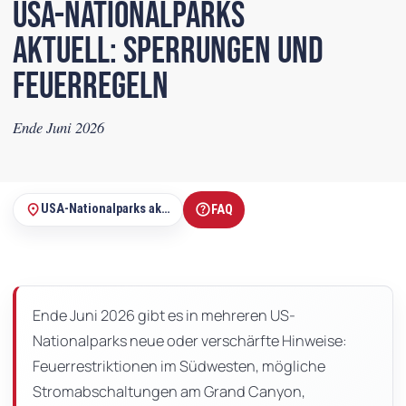
USA-Nationalparks
aktuell: Sperrungen und
Feuerregeln
Ende Juni 2026
help
place
USA-Nationalparks aktuell: Sperrungen und Feuerregeln Ende Juni 2026
FAQ
Auf
dieser
Seite
Ende Juni 2026 gibt es in mehreren US-
Nationalparks neue oder verschärfte Hinweise:
Feuerrestriktionen im Südwesten, mögliche
Stromabschaltungen am Grand Canyon,