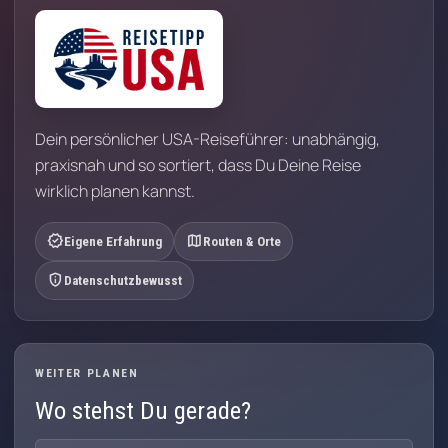
Dein persönlicher USA-Reiseführer: unabhängig,
praxisnah und so sortiert, dass Du Deine Reise
wirklich planen kannst.
verified
map
Eigene Erfahrung
Routen & Orte
privacy_tip
Datenschutzbewusst
WEITER PLANEN
Wo stehst Du gerade?