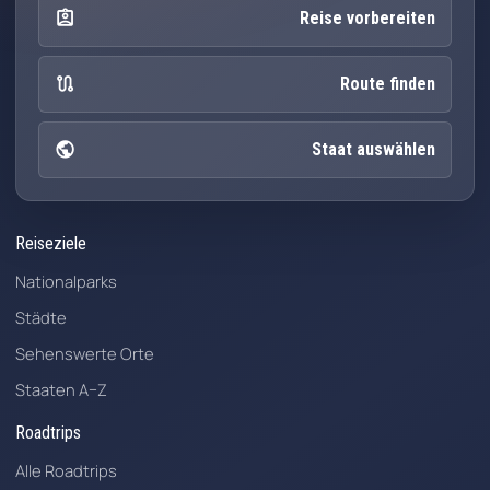
assignment_ind
Reise vorbereiten
route
Route finden
public
Staat auswählen
Reiseziele
Nationalparks
Städte
Sehenswerte Orte
Staaten A–Z
Roadtrips
Alle Roadtrips