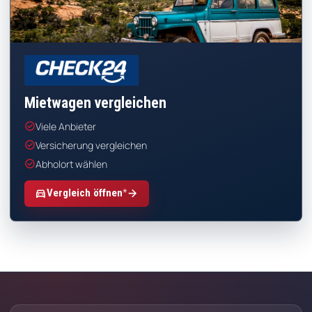
CHECK24
Mietwagen vergleichen
check_circle
Viele Anbieter
check_circle
Versicherung vergleichen
check_circle
Abholort wählen
*
directions_car
arrow_forward
Vergleich öffnen