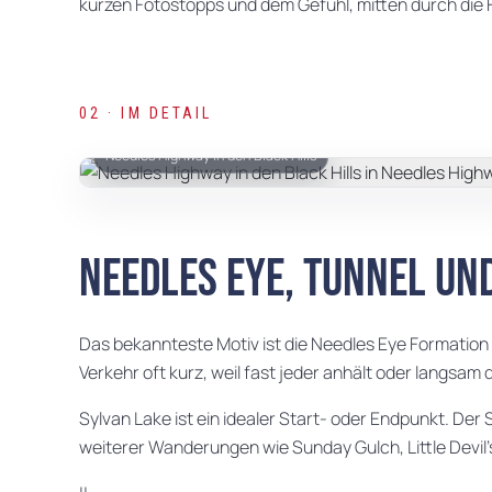
kurzen Fotostopps und dem Gefühl, mitten durch die Fel
02 · IM DETAIL
Needles Highway in den Black Hills
Needles Eye, Tunnel un
Das bekannteste Motiv ist die Needles Eye Formation 
Verkehr oft kurz, weil fast jeder anhält oder langsam 
Sylvan Lake ist ein idealer Start- oder Endpunkt. Der
weiterer Wanderungen wie Sunday Gulch, Little Devil'