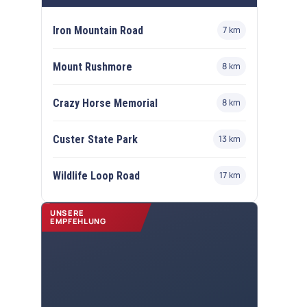
Iron Mountain Road
7 km
Mount Rushmore
8 km
Crazy Horse Memorial
8 km
Custer State Park
13 km
Wildlife Loop Road
17 km
UNSERE
EMPFEHLUNG