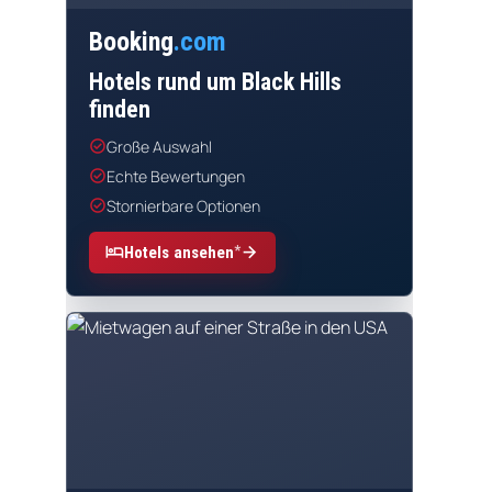
Booking
.com
Hotels rund um Black Hills
finden
check_circle
Große Auswahl
check_circle
Echte Bewertungen
check_circle
Stornierbare Optionen
*
hotel
arrow_forward
Hotels ansehen