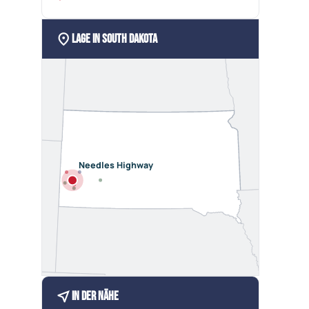
location_on
Lage in South Dakota
Needles Highway
near_me
In der Nähe