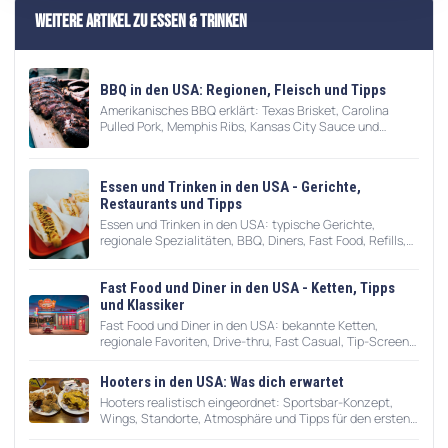
Weitere Artikel zu Essen & Trinken
BBQ in den USA: Regionen, Fleisch und Tipps
Amerikanisches BBQ erklärt: Texas Brisket, Carolina
Pulled Pork, Memphis Ribs, Kansas City Sauce und
praktische Tipps für Restaurants.
Essen und Trinken in den USA - Gerichte,
Restaurants und Tipps
Essen und Trinken in den USA: typische Gerichte,
regionale Spezialitäten, BBQ, Diners, Fast Food, Refills,
Trinkgeld und Restauranttipps.
Fast Food und Diner in den USA - Ketten, Tipps
und Klassiker
Fast Food und Diner in den USA: bekannte Ketten,
regionale Favoriten, Drive-thru, Fast Casual, Tip-Screens,
Frühstück und Roadtrip-Tipps.
Hooters in den USA: Was dich erwartet
Hooters realistisch eingeordnet: Sportsbar-Konzept,
Wings, Standorte, Atmosphäre und Tipps für den ersten
Besuch in den USA.