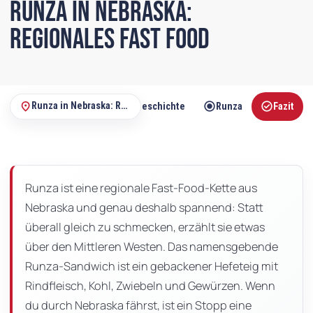
Runza in Nebraska:
Regionales Fast Food
radio_button_checked
radio_button_checked
check_circle
place
Runza in Nebraska: Regionales Fast Food
Geschichte
Runza
Fazit
Auf
dieser
Seite
Runza ist eine regionale Fast-Food-Kette aus
Nebraska und genau deshalb spannend: Statt
überall gleich zu schmecken, erzählt sie etwas
über den Mittleren Westen. Das namensgebende
Runza-Sandwich ist ein gebackener Hefeteig mit
Rindfleisch, Kohl, Zwiebeln und Gewürzen. Wenn
du durch Nebraska fährst, ist ein Stopp eine