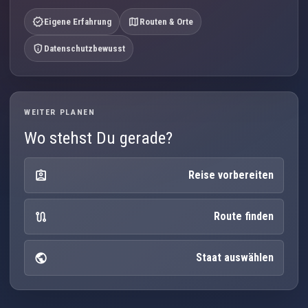
verified
map
Eigene Erfahrung
Routen & Orte
privacy_tip
Datenschutzbewusst
WEITER PLANEN
Wo stehst Du gerade?
assignment_ind
Reise vorbereiten
route
Route finden
public
Staat auswählen