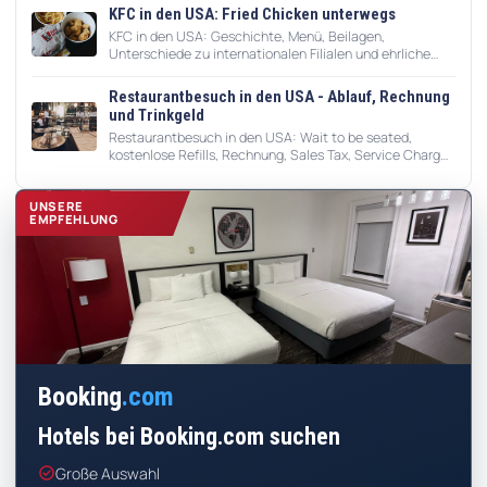
KFC in den USA: Fried Chicken unterwegs
KFC in den USA: Geschichte, Menü, Beilagen,
Unterschiede zu internationalen Filialen und ehrliche
Tipps für Roadtrips.
Restaurantbesuch in den USA - Ablauf, Rechnung
und Trinkgeld
Restaurantbesuch in den USA: Wait to be seated,
kostenlose Refills, Rechnung, Sales Tax, Service Charge,
Kreditkarte, Doggy Bag und Trinkgeld.
UNSERE
EMPFEHLUNG
Booking
.com
Hotels bei Booking.com suchen
check_circle
Große Auswahl