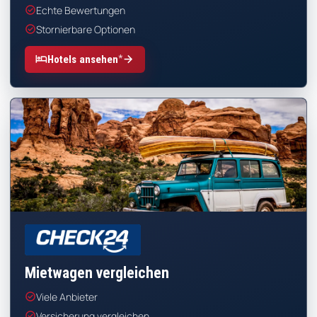
check_circle
Echte Bewertungen
check_circle
Stornierbare Optionen
*
hotel
arrow_forward
Hotels ansehen
CHECK24
Mietwagen vergleichen
check_circle
Viele Anbieter
check_circle
Versicherung vergleichen