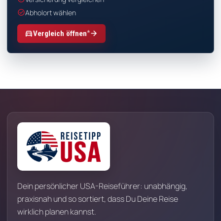
check_circle
Abholort wählen
*
directions_car
arrow_forward
Vergleich öffnen
Dein persönlicher USA-Reiseführer: unabhängig,
praxisnah und so sortiert, dass Du Deine Reise
wirklich planen kannst.