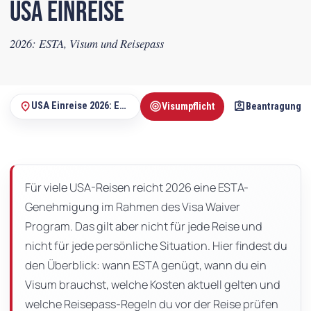
USA Einreise
2026: ESTA, Visum und Reisepass
target
assignment_ind
place
USA Einreise 2026: ESTA, Visum und Reisepass
Visumpflicht
Beantragung V
Auf
dieser
Seite
Für viele USA-Reisen reicht 2026 eine ESTA-
Genehmigung im Rahmen des Visa Waiver
Program. Das gilt aber nicht für jede Reise und
nicht für jede persönliche Situation. Hier findest du
den Überblick: wann ESTA genügt, wann du ein
Visum brauchst, welche Kosten aktuell gelten und
welche Reisepass-Regeln du vor der Reise prüfen