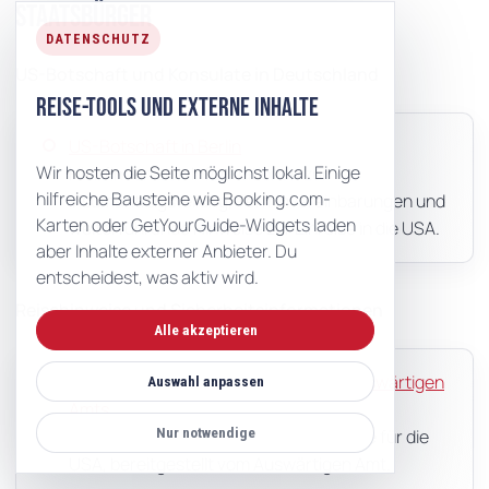
Staatsbürger
DATENSCHUTZ
US-Botschaft und Konsulate in Deutschland
Reise-Tools und externe Inhalte
US-Botschaft in Berlin
Wir hosten die Seite möglichst lokal. Einige
Hier finden sich Informationen zur
hilfreiche Bausteine wie Booking.com-
Visumantragstellung, Terminvereinbarungen und
Karten oder GetYourGuide-Widgets laden
weiterführende Hinweise zur Einreise in die USA.
aber Inhalte externer Anbieter. Du
entscheidest, was aktiv wird.
Reisehinweise und Sicherheitsinformationen
Alle akzeptieren
Reise- und Sicherheitshinweise des Auswärtigen
Auswahl anpassen
Amts
Aktuelle Reise- und Sicherheitshinweise für die
Nur notwendige
USA, bereitgestellt vom Auswärtigen Amt.