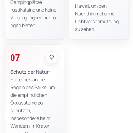
Campingplätze
Hawaii, um den
rustikal sind und keine
Nachthimmel ohne
Versorgungseinrichtu
Lichtverschmutzung
ngen bieten.
zu sehen.
07
lightbulb
Schutz der Natur
:
Halte dich an die
Regeln des Parks, um
die empfindlichen
Ökosysteme zu
schützen,
insbesondere beim
Wandern im Krater