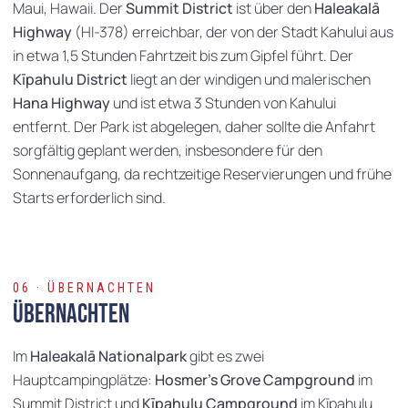
Maui, Hawaii. Der
Summit District
ist über den
Haleakalā
Highway
(HI-378) erreichbar, der von der Stadt Kahului aus
in etwa 1,5 Stunden Fahrtzeit bis zum Gipfel führt. Der
Kīpahulu District
liegt an der windigen und malerischen
Hana Highway
und ist etwa 3 Stunden von Kahului
entfernt. Der Park ist abgelegen, daher sollte die Anfahrt
sorgfältig geplant werden, insbesondere für den
Sonnenaufgang, da rechtzeitige Reservierungen und frühe
Starts erforderlich sind.
06 · ÜBERNACHTEN
Übernachten
Im
Haleakalā Nationalpark
gibt es zwei
Hauptcampingplätze:
Hosmer’s Grove Campground
im
Summit District und
Kīpahulu Campground
im Kīpahulu