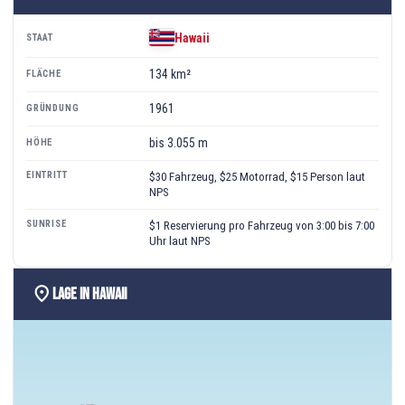
Hawaii
STAAT
134 km²
FLÄCHE
1961
GRÜNDUNG
bis 3.055 m
HÖHE
EINTRITT
$30 Fahrzeug, $25 Motorrad, $15 Person laut
NPS
SUNRISE
$1 Reservierung pro Fahrzeug von 3:00 bis 7:00
Uhr laut NPS
location_on
Lage in Hawaii