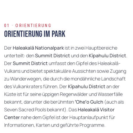
01 · ORIENTIERUNG
Orientierung im Park
Der
Haleakalā Nationalpark
ist in zwei Hauptbereiche
unterteilt: den
Summit District
und den
Kīpahulu District
.
Der
Summit District
umfasst den Gipfel des Haleakalā-
Vulkans und bietet spektakuläre Aussichten sowie Zugang
zu Wanderwegen, die durch die mondähnliche Landschaft
des Vulkankraters führen. Der
Kīpahulu District
an der
Küste ist für seine üppigen Regenwälder und Wasserfälle
bekannt, darunter die berühmten
ʻOheʻo Gulch
(auch als
Seven Sacred Pools bekannt). Das
Haleakalā Visitor
Center
nahe dem Gipfel ist der Hauptanlaufpunkt für
Informationen, Karten und geführte Programme.