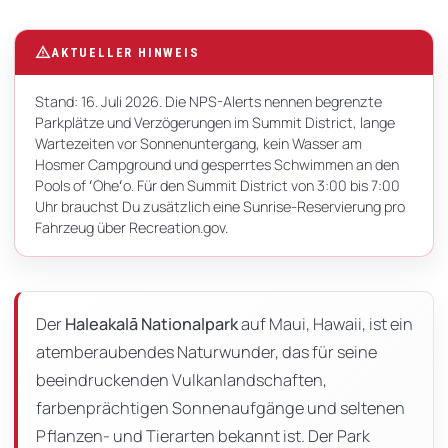
dieser
warning
AKTUELLER HINWEIS
Seite
Stand: 16. Juli 2026. Die NPS-Alerts nennen begrenzte
Parkplätze und Verzögerungen im Summit District, lange
Wartezeiten vor Sonnenuntergang, kein Wasser am
Hosmer Campground und gesperrtes Schwimmen an den
Pools of ʻOheʻo. Für den Summit District von 3:00 bis 7:00
Uhr brauchst Du zusätzlich eine Sunrise-Reservierung pro
Fahrzeug über Recreation.gov.
Der
Haleakalā Nationalpark
auf Maui, Hawaii, ist ein
atemberaubendes Naturwunder, das für seine
beeindruckenden Vulkanlandschaften,
farbenprächtigen Sonnenaufgänge und seltenen
Pflanzen- und Tierarten bekannt ist. Der Park