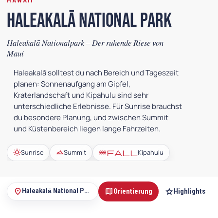
HAWAII
Haleakalā National Park
Haleakalā Nationalpark – Der ruhende Riese von
Maui
Haleakalā solltest du nach Bereich und Tageszeit
planen: Sonnenaufgang am Gipfel,
Kraterlandschaft und Kipahulu sind sehr
unterschiedliche Erlebnisse. Für Sunrise brauchst
du besondere Planung, und zwischen Summit
und Küstenbereich liegen lange Fahrzeiten.
wb_sunny
landscape
waterfall
Sunrise
Summit
Kīpahulu
map
star
place
Haleakalā National Park
Orientierung
Highlights
Auf