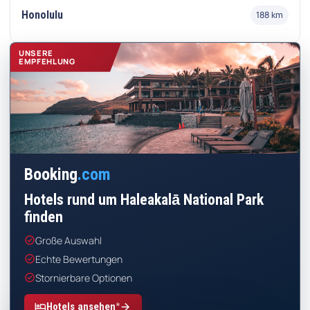
Honolulu
188 km
UNSERE
EMPFEHLUNG
Booking
.com
Hotels rund um Haleakalā National Park
finden
check_circle
Große Auswahl
check_circle
Echte Bewertungen
check_circle
Stornierbare Optionen
*
hotel
arrow_forward
Hotels ansehen