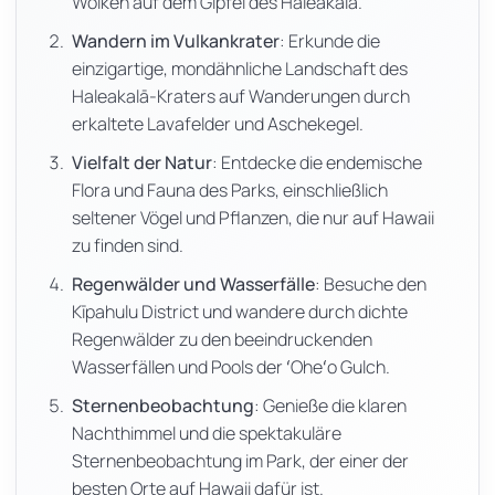
Wolken auf dem Gipfel des Haleakalā.
Wandern im Vulkankrater
: Erkunde die
einzigartige, mondähnliche Landschaft des
Haleakalā-Kraters auf Wanderungen durch
erkaltete Lavafelder und Aschekegel.
Vielfalt der Natur
: Entdecke die endemische
Flora und Fauna des Parks, einschließlich
seltener Vögel und Pflanzen, die nur auf Hawaii
zu finden sind.
Regenwälder und Wasserfälle
: Besuche den
Kīpahulu District und wandere durch dichte
Regenwälder zu den beeindruckenden
Wasserfällen und Pools der ʻOheʻo Gulch.
Sternenbeobachtung
: Genieße die klaren
Nachthimmel und die spektakuläre
Sternenbeobachtung im Park, der einer der
besten Orte auf Hawaii dafür ist.