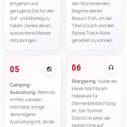
entgehen und
den Wochenenden.
genügend Zeit für den
Beginne deinen
Auf- und Abstieg zu
Besuch früh, um die
haben. Denke daran,
ʻOheʻo Gulch und den
ausreichend Wasser
Pīpīwai Trail in Ruhe
mitzubringen.
genießen zu können.
06
headphones
05
travel_explore
Stargazing
: Nutze die
Camping-
klaren Nächte am
Ausrüstung
: Wenn du
Haleakalā für
im Park campen
Sternenbeobachtung
möchtest, bringe
en. Der Summit
deine eigene
District ist einer der
Ausrüstung mit, da die
besten Orte auf