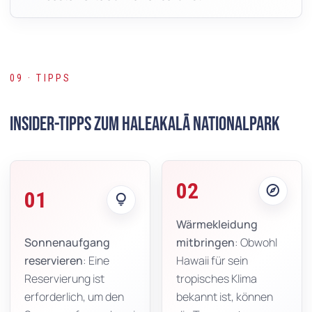
09 · TIPPS
Insider-Tipps zum Haleakalā Nationalpark
02
explore
01
lightbulb
Wärmekleidung
Sonnenaufgang
mitbringen
: Obwohl
reservieren
: Eine
Hawaii für sein
Reservierung ist
tropisches Klima
erforderlich, um den
bekannt ist, können