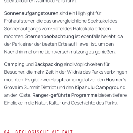
spektakulären Waimoku Falls führt.
Sonnenaufgangstouren
sind ein Highlight für
Frühaufsteher, die das unvergleichliche Spektakel des
Sonnenaufgangs vom Gipfel des Haleakalā erleben
möchten.
Sternenbeobachtung
ist ebenfalls beliebt, da
der Park einer der besten Orte auf Hawaii ist, um den
Nachthimmel ohne Lichtverschmutzung zu genießen.
Camping
und
Backpacking
sind Möglichkeiten für
Besucher, die mehr Zeit in der Wildnis des Parks verbringen
möchten. Es gibt zwei Hauptcampingplätze: den
Hosmer’s
Grove
im Summit District und den
Kīpahulu Campground
an der Küste.
Ranger-geführte Programme
bieten tiefere
Einblicke in die Natur, Kultur und Geschichte des Parks.
04 · GEOLOGISCHE VIELFALT