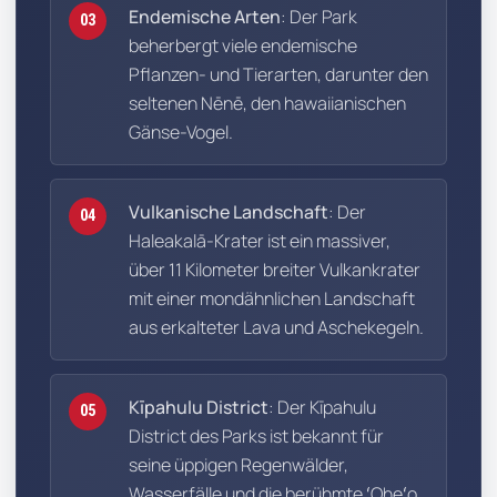
Endemische Arten
: Der Park
03
beherbergt viele endemische
Pflanzen- und Tierarten, darunter den
seltenen Nēnē, den hawaiianischen
Gänse-Vogel.
Vulkanische Landschaft
: Der
04
Haleakalā-Krater ist ein massiver,
über 11 Kilometer breiter Vulkankrater
mit einer mondähnlichen Landschaft
aus erkalteter Lava und Aschekegeln.
Kīpahulu District
: Der Kīpahulu
05
District des Parks ist bekannt für
seine üppigen Regenwälder,
Wasserfälle und die berühmte ʻOheʻo