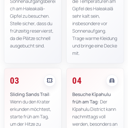
Sonnenaufgangsberei
die Temperaturen am
ch am Haleakalā-
Gipfel des Haleakalā
Gipfel zu besuchen.
sehr kalt sein,
Stelle sicher, dass du
insbesondere vor
frühzeitig reservierst,
Sonnenaufgang.
da die Plätze schnell
Trage warme Kleidung
ausgebucht sind.
und bringe eine Decke
mit.
03
04
confirmation_number
directions_car
Sliding Sands Trail
:
Besuche Kīpahulu
Wenn du den Krater
früh am Tag
: Der
erkunden möchtest,
Kīpahulu District kann
starte früh am Tag,
nachmittags voll
um der Hitze zu
werden, besonders an