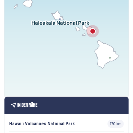
Haleakalā National Park
near_me
In der Nähe
Hawaiʻi Volcanoes National Park
170 km