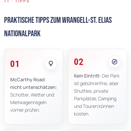
11 · TIPPS
Praktische Tipps zum Wrangell-St. Elias
Nationalpark
02
explore
01
lightbulb
Kein Eintritt:
Der Park
McCarthy Road
ist gebührenfrei, aber
nicht unterschätzen:
Shuttles, private
Schotter, Wetter und
Parkplätze, Camping
Mietwagenregeln
und Touren können
vorher prüfen.
kosten.