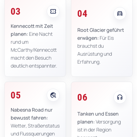
03
confirmation_number
04
directions_car
Kennecott mit Zeit
Root Glacier geführt
planen:
Eine Nacht
erwägen:
Für Eis
rund um
brauchst du
McCarthy/Kennecott
Ausrüstung und
macht den Besuch
Erfahrung.
deutlich entspannter.
05
travel_explore
06
headphones
Nabesna Road nur
Tanken und Essen
bewusst fahren:
planen:
Versorgung
Wetter, Straßenstatus
ist in der Region
und Flussquerungen