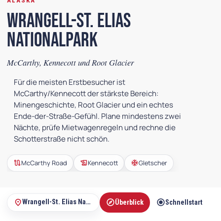
ALASKA
Wrangell-St. Elias
Nationalpark
McCarthy, Kennecott und Root Glacier
Für die meisten Erstbesucher ist
McCarthy/Kennecott der stärkste Bereich:
Minengeschichte, Root Glacier und ein echtes
Ende-der-Straße-Gefühl. Plane mindestens zwei
Nächte, prüfe Mietwagenregeln und rechne die
Schotterstraße nicht schön.
route
history_edu
ac_unit
McCarthy Road
Kennecott
Gletscher
explore
radio_button_checked
m
place
Wrangell-St. Elias Nationalpark
Überblick
Schnellstart