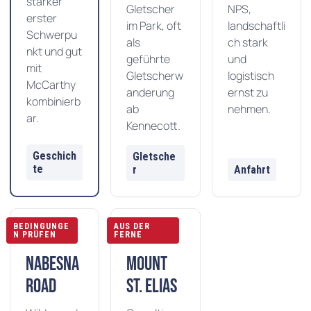
starker
Gletscher
NPS,
erster
im Park, oft
landschaftli
Schwerpu
als
ch stark
nkt und gut
geführte
und
mit
Gletscherw
logistisch
McCarthy
anderung
ernst zu
kombinierb
ab
nehmen.
ar.
Kennecott.
Geschich
Gletsche
te
r
Anfahrt
BEDINGUNGE
AUS DER
N PRÜFEN
FERNE
Nabesna
Mount
Road
St. Elias