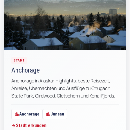
STADT
Anchorage
Anchorage in Alaska: Highlights, beste Reisezeit,
Anreise, Übernachten und Ausflüge zu Chugach
State Park, Girdwood, Gletschern und Kenai Fjords.
location_city
location_city
Anchorage
Juneau
Stadt erkunden