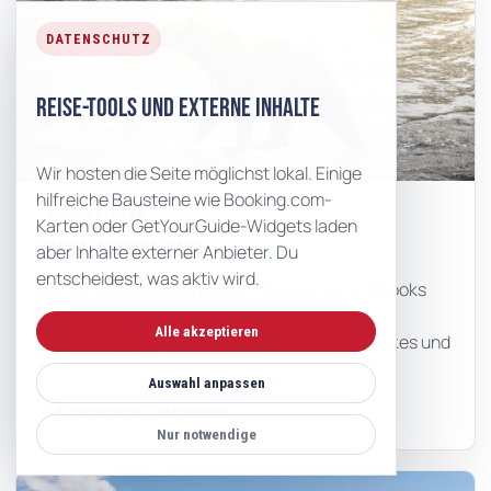
DATENSCHUTZ
Reise-Tools und externe Inhalte
Wir hosten die Seite möglichst lokal. Einige
hilfreiche Bausteine wie Booking.com-
NATIONALPARK
Karten oder GetYourGuide-Widgets laden
Katmai Nationalpark
aber Inhalte externer Anbieter. Du
entscheidest, was aktiv wird.
Katmai Nationalpark planen: Brooks Camp, Brooks
Falls, Bärenbeobachtung, King Salmon,
Alle akzeptieren
Wasserflugzeug, Valley of Ten Thousand Smokes und
Sicherheit.
Auswahl anpassen
Nationalpark erkunden
Nur notwendige