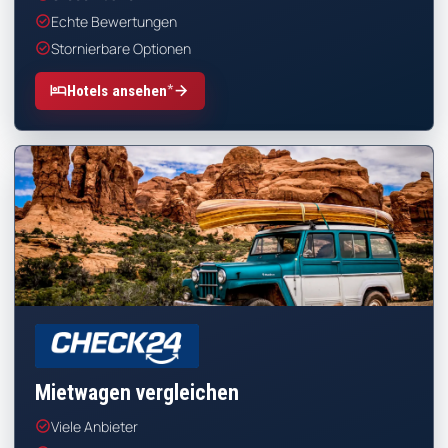
check_circle
Echte Bewertungen
check_circle
Stornierbare Optionen
*
hotel
arrow_forward
Hotels ansehen
CHECK24
Mietwagen vergleichen
check_circle
Viele Anbieter