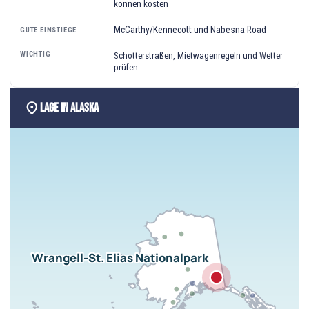
können kosten
McCarthy/Kennecott und Nabesna Road
GUTE EINSTIEGE
WICHTIG
Schotterstraßen, Mietwagenregeln und Wetter
prüfen
location_on
Lage in Alaska
Wrangell-St. Elias Nationalpark