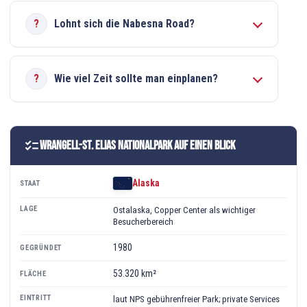
Lohnt sich die Nabesna Road?
Wie viel Zeit sollte man einplanen?
checklist
Wrangell-St. Elias Nationalpark auf einen Blick
Alaska
STAAT
LAGE
Ostalaska, Copper Center als wichtiger
Besucherbereich
1980
GEGRÜNDET
53.320 km²
FLÄCHE
EINTRITT
laut NPS gebührenfreier Park; private Services