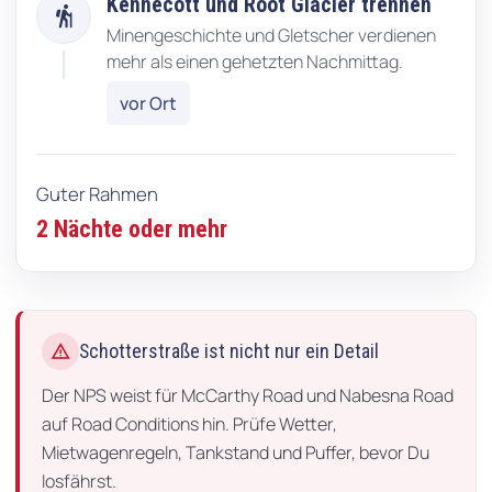
Kennecott und Root Glacier trennen
hiking
Minengeschichte und Gletscher verdienen
mehr als einen gehetzten Nachmittag.
vor Ort
Guter Rahmen
2 Nächte oder mehr
warning
Schotterstraße ist nicht nur ein Detail
Der NPS weist für McCarthy Road und Nabesna Road
auf Road Conditions hin. Prüfe Wetter,
Mietwagenregeln, Tankstand und Puffer, bevor Du
losfährst.