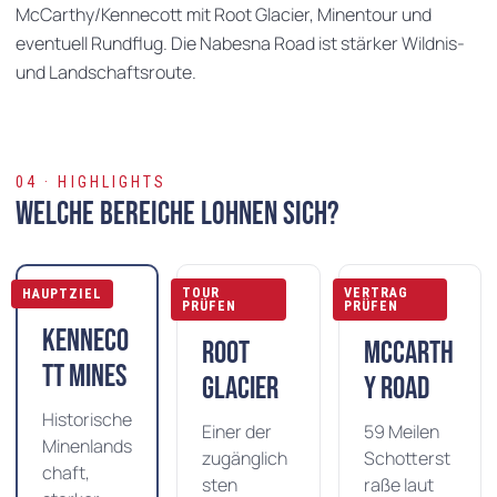
McCarthy/Kennecott mit Root Glacier, Minentour und
eventuell Rundflug. Die Nabesna Road ist stärker Wildnis-
und Landschaftsroute.
04 · HIGHLIGHTS
Welche Bereiche lohnen sich?
TOUR
VERTRAG
HAUPTZIEL
PRÜFEN
PRÜFEN
Kenneco
Root
McCarth
tt Mines
Glacier
y Road
Historische
Einer der
59 Meilen
Minenlands
zugänglich
Schotterst
chaft,
sten
raße laut