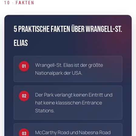
10 · FAKTEN
5 praktische Fakten über Wrangell-St.
Elias
Wrangell-St. Elias ist der größte
01
Nationalpark der USA.
Der Park verlangt keinen Eintritt und
02
hat keine klassischen Entrance
Stations.
McCarthy Road und Nabesna Road
03