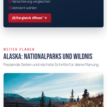
check_circle
Versicherung vergleichen
check_circle
Abholort wählen
*
directions_car
arrow_forward
Vergleich öffnen
WEITER PLANEN
Alaska: Nationalparks und Wildnis
Passende Seiten und nächste Schritte für deine Planung.