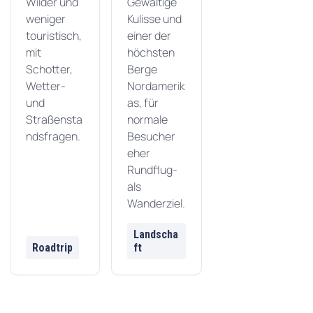
Wilder und
Gewaltige
weniger
Kulisse und
touristisch,
einer der
mit
höchsten
Schotter,
Berge
Wetter-
Nordamerik
und
as, für
Straßensta
normale
ndsfragen.
Besucher
eher
Rundflug-
als
Wanderziel.
Landscha
Roadtrip
ft