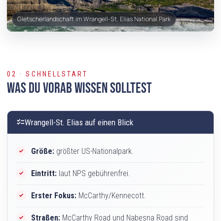
Gletscherlandschaft im Wrangell-St. Elias National Park
02 · SCHNELLSTART
Was Du vorab wissen solltest
checklist
Wrangell-St. Elias auf einen Blick
Größe:
größter US-Nationalpark.
Eintritt:
laut NPS gebührenfrei.
Erster Fokus:
McCarthy/Kennecott.
Straßen:
McCarthy Road und Nabesna Road sind