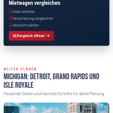
Mietwagen vergleichen
check_circle
Viele Anbieter
check_circle
Versicherung vergleichen
check_circle
Abholort wählen
*
directions_car
arrow_forward
Vergleich öffnen
WEITER PLANEN
Michigan: Detroit, Grand Rapids und
Isle Royale
Passende Seiten und nächste Schritte für deine Planung.