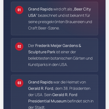
Grand Rapids
wird oft als „
Beer City
01
USA
“ bezeichnet und ist bekannt für
seine preisgekrönten Brauereien und
Craft Beer-Szene.
Der
Frederik Meijer Gardens &
02
Sculpture Park
ist einer der
beliebtesten botanischen Gärten und
Kunstparks in den USA.
Grand Rapids
war die Heimat von
03
Gerald R. Ford
, dem 38. Präsidenten
der USA. Sein
Gerald R. Ford
Presidential Museum
befindet sich in
der Stadt.