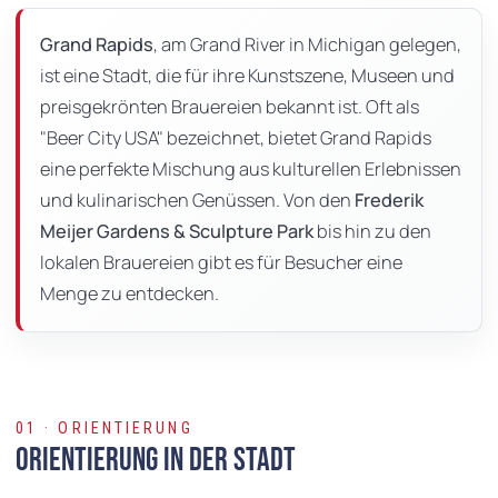
dieser
Seite
Grand Rapids
, am Grand River in Michigan gelegen,
ist eine Stadt, die für ihre Kunstszene, Museen und
preisgekrönten Brauereien bekannt ist. Oft als
"Beer City USA" bezeichnet, bietet Grand Rapids
eine perfekte Mischung aus kulturellen Erlebnissen
und kulinarischen Genüssen. Von den
Frederik
Meijer Gardens & Sculpture Park
bis hin zu den
lokalen Brauereien gibt es für Besucher eine
Menge zu entdecken.
01 · ORIENTIERUNG
Orientierung in der Stadt