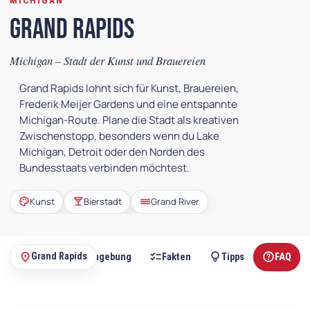
MICHIGAN
Grand Rapids
Michigan – Stadt der Kunst und Brauereien
Grand Rapids lohnt sich für Kunst, Brauereien,
Frederik Meijer Gardens und eine entspannte
Michigan-Route. Plane die Stadt als kreativen
Zwischenstopp, besonders wenn du Lake
Michigan, Detroit oder den Norden des
Bundesstaats verbinden möchtest.
palette
local_bar
water
Kunst
Bierstadt
Grand River
travel_explore
checklist
lightbulb
help
place
Grand Rapids
Übernachten
Umgebung
Fakten
Tipps
FAQ
Auf