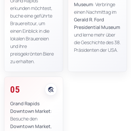
Grand Rapids
Museum
: Verbringe
erkunden möchtest,
einen Nachmittag im
buche eine geführte
Gerald R. Ford
Brauereitour, um
Presidential Museum
einen Einblick in die
und lerne mehr über
lokalen Brauereien
die Geschichte des 38.
und ihre
Präsidenten der USA.
preisgekrönten Biere
zu erhalten.
05
travel_explore
Grand Rapids
Downtown Market
:
Besuche den
Downtown Market
,