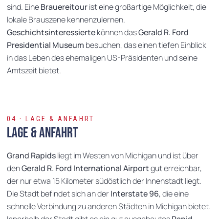
sind. Eine
Brauereitour
ist eine großartige Möglichkeit, die
lokale Brauszene kennenzulernen.
Geschichtsinteressierte
können das
Gerald R. Ford
Presidential Museum
besuchen, das einen tiefen Einblick
in das Leben des ehemaligen US-Präsidenten und seine
Amtszeit bietet.
04 · LAGE & ANFAHRT
Lage & Anfahrt
Grand Rapids
liegt im Westen von Michigan und ist über
den
Gerald R. Ford International Airport
gut erreichbar,
der nur etwa 15 Kilometer südöstlich der Innenstadt liegt.
Die Stadt befindet sich an der
Interstate 96
, die eine
schnelle Verbindung zu anderen Städten in Michigan bietet.
Innerhalb der Stadt gibt es ein gut ausgebautes
Rapid-