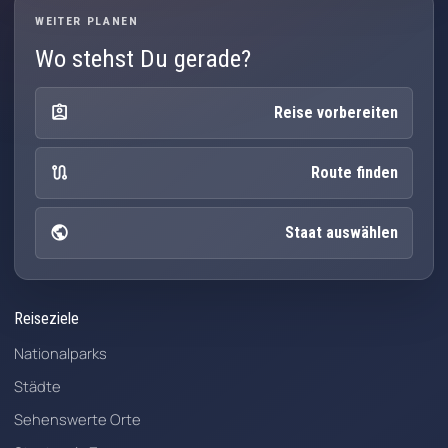
WEITER PLANEN
Wo stehst Du gerade?
assignment_ind
Reise vorbereiten
route
Route finden
public
Staat auswählen
Reiseziele
Nationalparks
Städte
Sehenswerte Orte