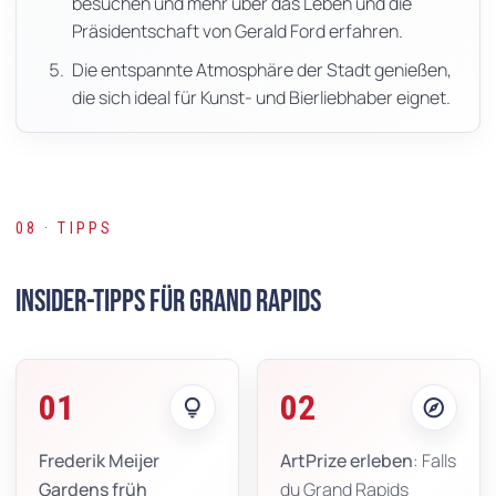
besuchen und mehr über das Leben und die
Präsidentschaft von Gerald Ford erfahren.
Die entspannte Atmosphäre der Stadt genießen,
die sich ideal für Kunst- und Bierliebhaber eignet.
08 · TIPPS
Insider-Tipps für Grand Rapids
01
02
lightbulb
explore
Frederik Meijer
ArtPrize erleben
: Falls
Gardens früh
du Grand Rapids