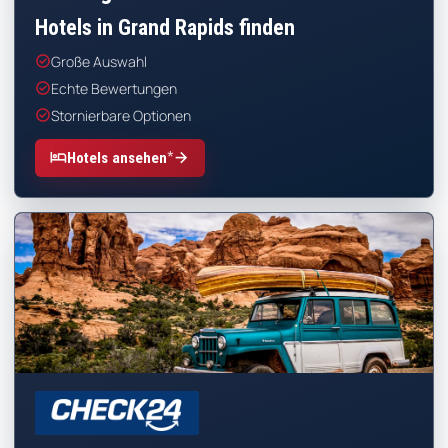
Hotels in Grand Rapids finden
check_circle
Große Auswahl
check_circle
Echte Bewertungen
check_circle
Stornierbare Optionen
*
hotel
arrow_forward
Hotels ansehen
CHECK24