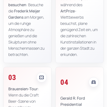
besuchen
: Besuche
während des
die
Frederik Meijer
ArtPrize
-
Gardens
am Morgen,
Wettbewerbs
um die ruhige
besuchst, plane
Atmosphäre zu
genügend Zeit ein, um
genießen und die
die zahlreichen
Skulpturen ohne
Kunstinstallationen in
Menschenmassen zu
der ganzen Stadt zu
betrachten.
erkunden.
03
confirmation_number
04
directions_car
Brauereien-Tour
:
Wenn du die Craft
Gerald R. Ford
Beer-Szene von
Presidential