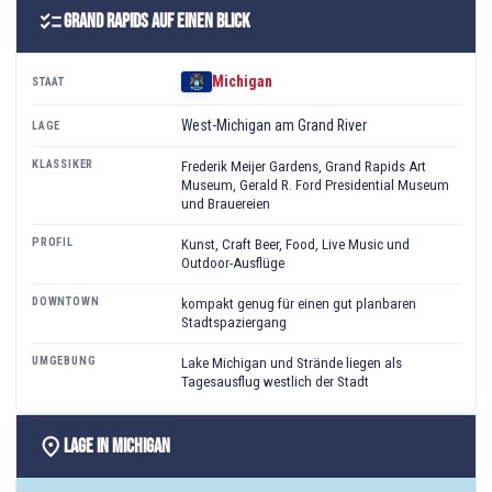
checklist
Grand Rapids auf einen Blick
Michigan
STAAT
West-Michigan am Grand River
LAGE
KLASSIKER
Frederik Meijer Gardens, Grand Rapids Art
Museum, Gerald R. Ford Presidential Museum
und Brauereien
PROFIL
Kunst, Craft Beer, Food, Live Music und
Outdoor-Ausflüge
DOWNTOWN
kompakt genug für einen gut planbaren
Stadtspaziergang
UMGEBUNG
Lake Michigan und Strände liegen als
Tagesausflug westlich der Stadt
location_on
Lage in Michigan