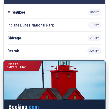
Milwaukee
182 km
Indiana Dunes National Park
187 km
Chicago
201 km
Detroit
226 km
UNSERE
EMPFEHLUNG
Booking
.com