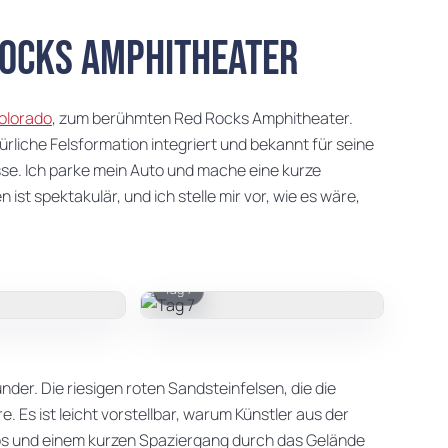
ocks Amphitheater
olorado
, zum berühmten Red Rocks Amphitheater.
ürliche Felsformation integriert und bekannt für seine
se. Ich parke mein Auto und mache eine kurze
st spektakulär, und ich stelle mir vor, wie es wäre,
Tag 7
der. Die riesigen roten Sandsteinfelsen, die die
 Es ist leicht vorstellbar, warum Künstler aus der
tos und einem kurzen Spaziergang durch das Gelände