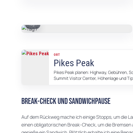
Tag 7
ORT
Pikes Peak
Pikes Peak planen: Highway, Gebühren, S
Summit Visitor Center, Höhenlage und Tip
Break-Check und Sandwichpause
Auf dem Rückweg mache ich einige Stopps, um die Lan
einen obligatorischen Break-Check, um die Bremsen a
genieße ein Sandwich. Plötzlich erhalte ich eine Ben