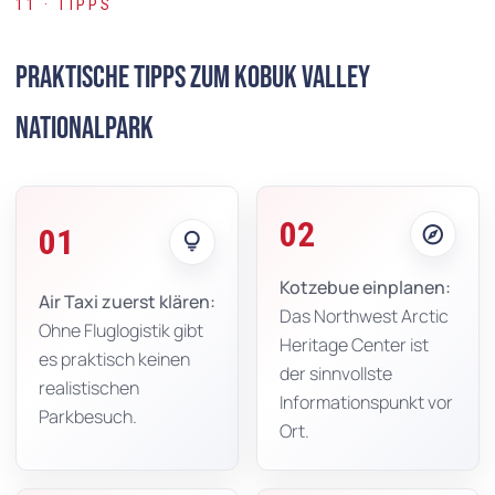
11 · TIPPS
Praktische Tipps zum Kobuk Valley
Nationalpark
02
explore
01
lightbulb
Kotzebue einplanen:
Air Taxi zuerst klären:
Das Northwest Arctic
Ohne Fluglogistik gibt
Heritage Center ist
es praktisch keinen
der sinnvollste
realistischen
Informationspunkt vor
Parkbesuch.
Ort.