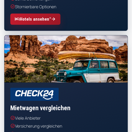
check_circle
Stornierbare Optionen
*
hotel
arrow_forward
Hotels ansehen
CHECK24
Mietwagen vergleichen
check_circle
Viele Anbieter
check_circle
Versicherung vergleichen