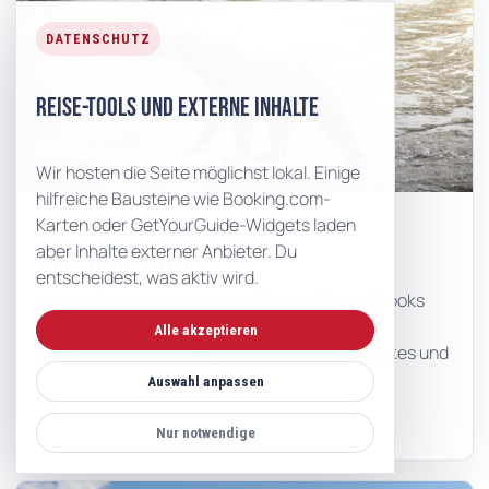
DATENSCHUTZ
Reise-Tools und externe Inhalte
Wir hosten die Seite möglichst lokal. Einige
hilfreiche Bausteine wie Booking.com-
Karten oder GetYourGuide-Widgets laden
NATIONALPARK
aber Inhalte externer Anbieter. Du
Katmai Nationalpark
entscheidest, was aktiv wird.
Katmai Nationalpark planen: Brooks Camp, Brooks
Falls, Bärenbeobachtung, King Salmon,
Alle akzeptieren
Wasserflugzeug, Valley of Ten Thousand Smokes und
Sicherheit.
Auswahl anpassen
Nationalpark erkunden
Nur notwendige