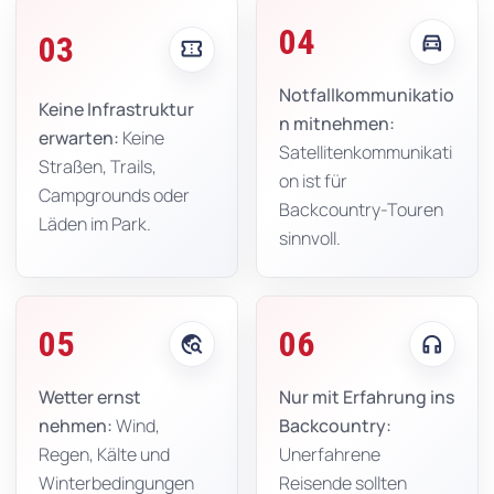
04
directions_car
03
confirmation_number
Notfallkommunikatio
Keine Infrastruktur
n mitnehmen:
erwarten:
Keine
Satellitenkommunikati
Straßen, Trails,
on ist für
Campgrounds oder
Backcountry-Touren
Läden im Park.
sinnvoll.
05
06
travel_explore
headphones
Wetter ernst
Nur mit Erfahrung ins
nehmen:
Wind,
Backcountry:
Regen, Kälte und
Unerfahrene
Winterbedingungen
Reisende sollten