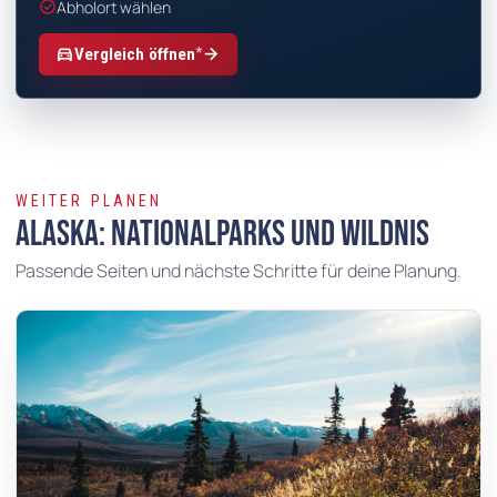
check_circle
Abholort wählen
*
directions_car
arrow_forward
Vergleich öffnen
WEITER PLANEN
Alaska: Nationalparks und Wildnis
Passende Seiten und nächste Schritte für deine Planung.