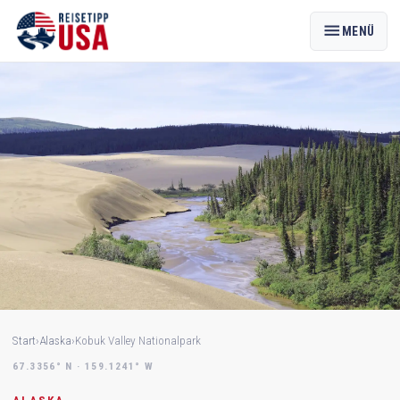
menu
MENÜ
Start
›
Alaska
›
Kobuk Valley Nationalpark
67.3356° N · 159.1241° W