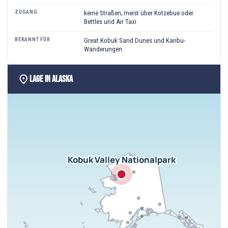
ZUGANG
keine Straßen; meist über Kotzebue oder
Bettles und Air Taxi
BEKANNT FÜR
Great Kobuk Sand Dunes und Karibu-
Wanderungen
location_on
Lage in Alaska
Kobuk Valley Nationalpark