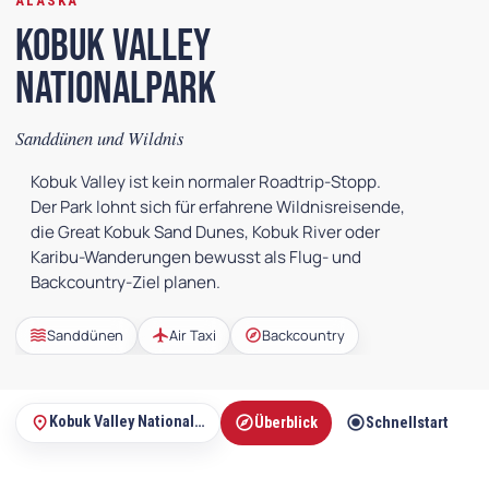
ALASKA
Kobuk Valley
Nationalpark
Sanddünen und Wildnis
Kobuk Valley ist kein normaler Roadtrip-Stopp.
Der Park lohnt sich für erfahrene Wildnisreisende,
die Great Kobuk Sand Dunes, Kobuk River oder
Karibu-Wanderungen bewusst als Flug- und
Backcountry-Ziel planen.
waves
flight
explore
Sanddünen
Air Taxi
Backcountry
explore
radio_button_checked
m
place
Kobuk Valley Nationalpark
Überblick
Schnellstart
Auf