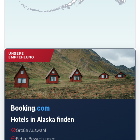
UNSERE
EMPFEHLUNG
Booking
.com
Hotels in Alaska finden
check_circle
Große Auswahl
check_circle
Echte Bewertungen