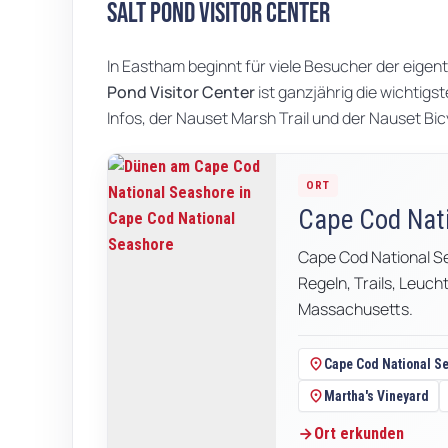
Salt Pond Visitor Center
In Eastham beginnt für viele Besucher der eigen
Pond Visitor Center
ist ganzjährig die wichtigs
Infos, der Nauset Marsh Trail und der Nauset Bicyc
ORT
Cape Cod Nat
Cape Cod National S
Regeln, Trails, Leuc
Massachusetts.
location_on
Cape Cod National S
location_on
Martha's Vineyard
Ort erkunden