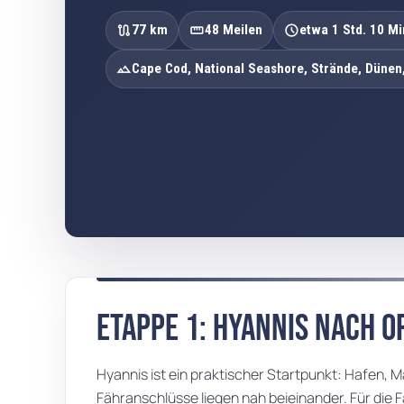
route
straighten
schedule
77 km
48 Meilen
etwa 1 Std. 10 Mi
landscape
Cape Cod, National Seashore, Strände, Dünen
Etappe 1: Hyannis nach 
01 · ETAPPE 1: HYANNIS NACH ORLEANS
Hyannis ist ein praktischer Startpunkt: Hafen, M
Fähranschlüsse liegen nah beieinander. Für die F