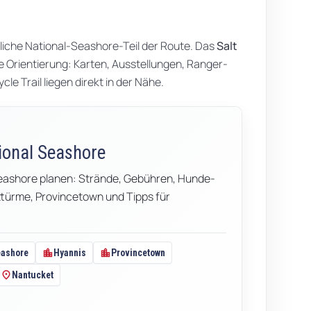
tliche National-Seashore-Teil der Route. Das
Salt
te Orientierung: Karten, Ausstellungen, Ranger-
le Trail liegen direkt in der Nähe.
ional Seashore
eashore planen: Strände, Gebühren, Hunde-
httürme, Provincetown und Tipps für
location_city
location_city
eashore
Hyannis
Provincetown
location_on
Nantucket