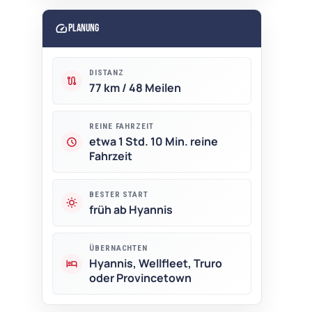
speed
Planung
DISTANZ
route
77 km / 48 Meilen
REINE FAHRZEIT
etwa 1 Std. 10 Min. reine
schedule
Fahrzeit
BESTER START
wb_sunny
früh ab Hyannis
ÜBERNACHTEN
Hyannis, Wellfleet, Truro
hotel
oder Provincetown