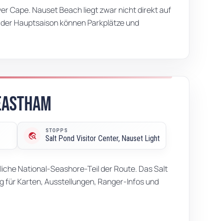
wer Cape. Nauset Beach liegt zwar nicht direkt auf
In der Hauptsaison können Parkplätze und
Eastham
M
STOPPS
travel_explore
Salt Pond Visitor Center, Nauset Light
liche National-Seashore-Teil der Route. Das Salt
ung für Karten, Ausstellungen, Ranger-Infos und