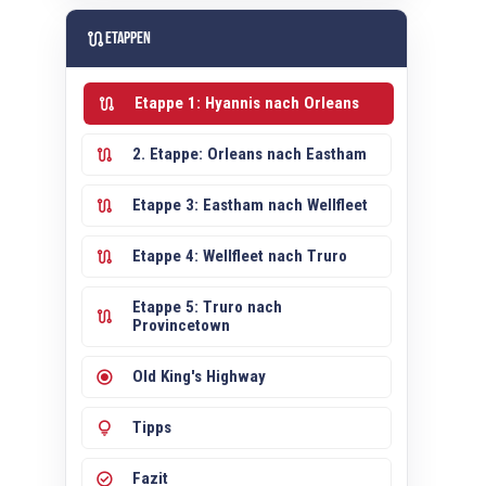
route
Etappen
route
Etappe 1: Hyannis nach Orleans
route
2. Etappe: Orleans nach Eastham
route
Etappe 3: Eastham nach Wellfleet
route
Etappe 4: Wellfleet nach Truro
Etappe 5: Truro nach
route
Provincetown
radio_button_checked
Old King's Highway
lightbulb
Tipps
check_circle
Fazit