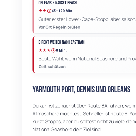
Orleans / Nauset Beach
schedule
★★
45–120 Min.
Guter erster Lower-Cape-Stopp, aber saisonal
Vor Ort Regeln prüfen
Direkt weiter nach Eastham
schedule
★★★
0 Min.
Beste Wahl, wenn National Seashore und Prov
Zeit schützen
Yarmouth Port, Dennis und Orleans
Du kannst zunächst über Route 6A fahren, wenn
Atmosphäre möchtest. Schneller ist Route 6. Ya
kurze Stopps, aber du solltest nicht zu viele kl
National Seashore dein Ziel sind.