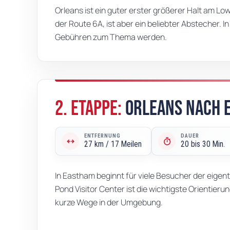
Orleans ist ein guter erster größerer Halt am Lo
der Route 6A, ist aber ein beliebter Abstecher. 
Gebühren zum Thema werden.
2. Etappe:
Orleans nach 
02 · 2. ETAPPE: ORLEANS NACH EASTHA
ENTFERNUNG
DAUER
arrows_outward
timer
27 km / 17 Meilen
20 bis 30 Min.
In Eastham beginnt für viele Besucher der eigent
Pond Visitor Center ist die wichtigste Orientier
kurze Wege in der Umgebung.