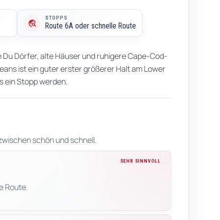
STOPPS
travel_explore
Route 6A oder schnelle Route
 Du Dörfer, alte Häuser und ruhigere Cape-Cod-
eans ist ein guter erster größerer Halt am Lower
ss ein Stopp werden.
zwischen schön und schnell.
SEHR SINNVOLL
e Route.