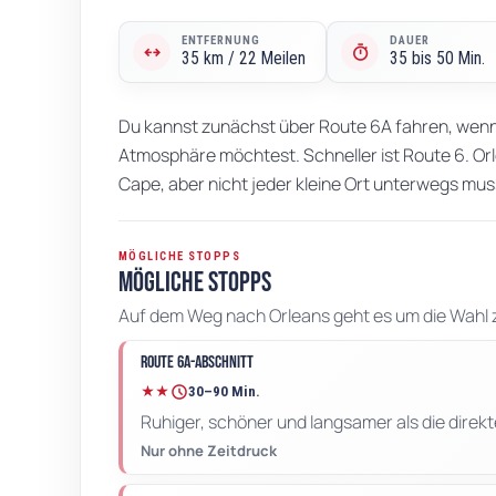
ENTFERNUNG
DAUER
arrows_outward
timer
35 km / 22 Meilen
35 bis 50 Min.
Du kannst zunächst über Route 6A fahren, wenn
Atmosphäre möchtest. Schneller ist Route 6. Orl
Cape, aber nicht jeder kleine Ort unterwegs mu
MÖGLICHE STOPPS
Mögliche Stopps
Auf dem Weg nach Orleans geht es um die Wahl 
Route 6A-Abschnitt
schedule
★★
30–90 Min.
Ruhiger, schöner und langsamer als die direkt
Nur ohne Zeitdruck