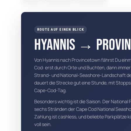
Alle Roadtrips
travel_explore
sortieren möchtest, welche
Der zentrale Einstieg für
route
Zieltypen zu Deiner Reise
komplette Routen und
passen.
Roadtrip-Ideen.
ROUTE AUF EINEN BLICK
Hyannis
→
Provi
Von Hyannis nach Provincetown fährst Du einm
USA-Reise planen
Cod: erst durch Orte und Buchten, dann immer 
Alle Staaten
Der beste Startpunkt, wenn
assignment_ind
Strand- und National-Seashore-Landschaft de
Du Deine Reise gerade
50 Staaten, viele
public
sortierst.
Regionen und sehr
dauert die Strecke gut eine Stunde, mit Stopps 
unterschiedliche
Cape-Cod-Tag.
Reisearten.
Besonders wichtig ist die Saison. Der National 
sechs Stränden der Cape Cod National Seashor
Zahlung ist cashless, und beliebte Parkplätze
voll sein.