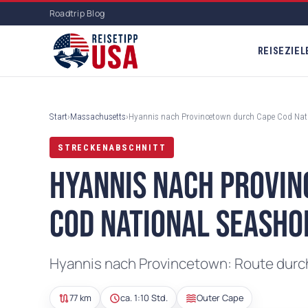
Roadtrip Blog
REISEZIEL
explo
Start
›
Massachusetts
›
Hyannis nach Provincetown durch Cape Cod Nat
wb_
STRECKENABSCHNITT
wa
Hyannis nach Provi
filt
Cod National Seasho
wa
musi
beach
Hyannis nach Provincetown: Route durc
fo
Alle Reiseziele
route
schedule
waves
77 km
ca. 1:10 Std.
Outer Cape
Wenn Du erst einmal