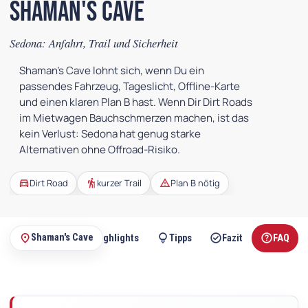
Shaman's Cave
Sedona: Anfahrt, Trail und Sicherheit
Shaman's Cave lohnt sich, wenn Du ein
passendes Fahrzeug, Tageslicht, Offline-Karte
und einen klaren Plan B hast. Wenn Dir Dirt Roads
im Mietwagen Bauchschmerzen machen, ist das
kein Verlust: Sedona hat genug starke
Alternativen ohne Offroad-Risiko.
directions_car
hiking
warning
Dirt Road
kurzer Trail
Plan B nötig
hiking
star
lightbulb
check_circle
help
place
Shaman's Cave
Wanderung
Highlights
Tipps
Fazit
FAQ
Auf
dieser