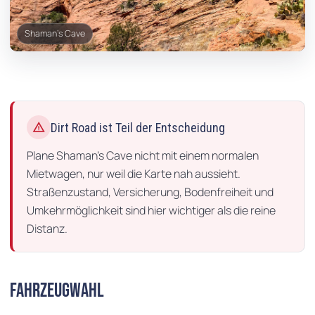
Shaman's Cave
Shaman's Cave Trail
Shaman's Cave Aussicht
Shaman's Cave Panorama
warning
Dirt Road ist Teil der Entscheidung
Plane Shaman's Cave nicht mit einem normalen
Mietwagen, nur weil die Karte nah aussieht.
Straßenzustand, Versicherung, Bodenfreiheit und
Umkehrmöglichkeit sind hier wichtiger als die reine
Distanz.
Fahrzeugwahl