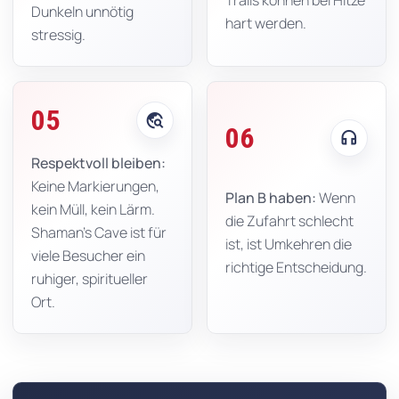
Trails können bei Hitze
Dunkeln unnötig
hart werden.
stressig.
05
travel_explore
06
headphones
Respektvoll bleiben:
Keine Markierungen,
Plan B haben:
Wenn
kein Müll, kein Lärm.
die Zufahrt schlecht
Shaman's Cave ist für
ist, ist Umkehren die
viele Besucher ein
richtige Entscheidung.
ruhiger, spiritueller
Ort.