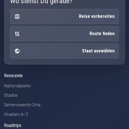
Wo stehst Du gerade?
assignment_ind
Reise vorbereiten
route
Route finden
public
Staat auswählen
Reiseziele
Nationalparks
Städte
Sehenswerte Orte
Staaten A–Z
Roadtrips