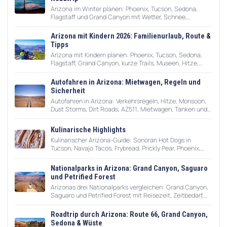
Arizona im Winter planen: Phoenix, Tucson, Sedona,
Flagstaff und Grand Canyon mit Wetter, Schnee,
Winterroute, Mietwagen und Packliste.
Arizona mit Kindern 2026: Familienurlaub, Route &
Tipps
Arizona mit Kindern planen: Phoenix, Tucson, Sedona,
Flagstaff, Grand Canyon, kurze Trails, Museen, Hitze,
Pools, Fahrzeiten und praktische Familientipps.
Autofahren in Arizona: Mietwagen, Regeln und
Sicherheit
Autofahren in Arizona: Verkehrsregeln, Hitze, Monsoon,
Dust Storms, Dirt Roads, AZ511, Mietwagen, Tanken und
Sicherheit im Wüsten-Roadtrip.
Kulinarische Highlights
Kulinarischer Arizona-Guide: Sonoran Hot Dogs in
Tucson, Navajo Tacos, Frybread, Prickly Pear, Phoenix,
Sedona, Weinregionen und praktische Restauranttipps.
Nationalparks in Arizona: Grand Canyon, Saguaro
und Petrified Forest
Arizonas drei Nationalparks vergleichen: Grand Canyon,
Saguaro und Petrified Forest mit Reisezeit, Zeitbedarf,
Routen und weiteren Schutzgebieten.
Roadtrip durch Arizona: Route 66, Grand Canyon,
Sedona & Wüste