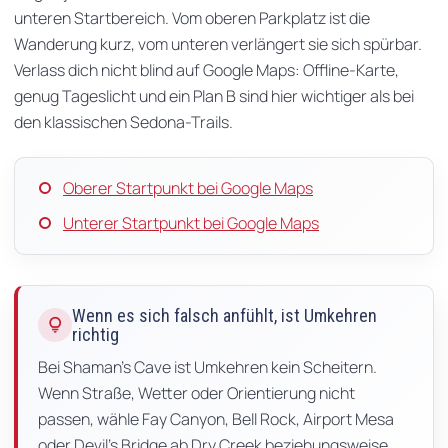
unteren Startbereich. Vom oberen Parkplatz ist die
Wanderung kurz, vom unteren verlängert sie sich spürbar.
Verlass dich nicht blind auf Google Maps: Offline-Karte,
genug Tageslicht und ein Plan B sind hier wichtiger als bei
den klassischen Sedona-Trails.
Oberer Startpunkt bei Google Maps
Unterer Startpunkt bei Google Maps
Wenn es sich falsch anfühlt, ist Umkehren
lightbulb
richtig
Bei Shaman's Cave ist Umkehren kein Scheitern.
Wenn Straße, Wetter oder Orientierung nicht
passen, wähle Fay Canyon, Bell Rock, Airport Mesa
oder Devil's Bridge ab Dry Creek beziehungsweise