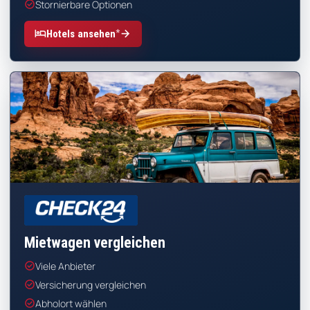
check_circle
Stornierbare Optionen
*
hotel
arrow_forward
Hotels ansehen
CHECK24
Mietwagen vergleichen
check_circle
Viele Anbieter
check_circle
Versicherung vergleichen
check_circle
Abholort wählen