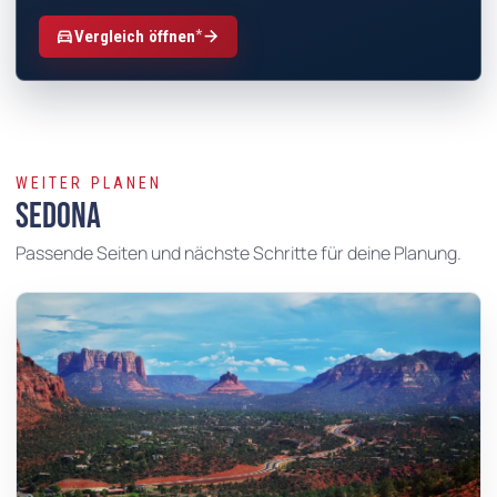
*
directions_car
arrow_forward
Vergleich öffnen
WEITER PLANEN
Sedona
Passende Seiten und nächste Schritte für deine Planung.