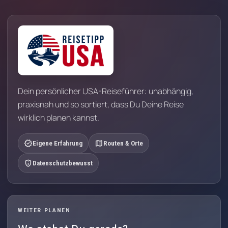
Dein persönlicher USA-Reiseführer: unabhängig,
praxisnah und so sortiert, dass Du Deine Reise
wirklich planen kannst.
verified
map
Eigene Erfahrung
Routen & Orte
privacy_tip
Datenschutzbewusst
WEITER PLANEN