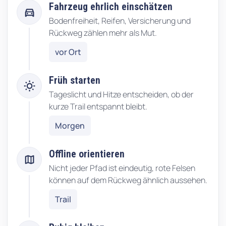
Fahrzeug ehrlich einschätzen
directions_car
Bodenfreiheit, Reifen, Versicherung und
Rückweg zählen mehr als Mut.
vor Ort
Früh starten
wb_sunny
Tageslicht und Hitze entscheiden, ob der
kurze Trail entspannt bleibt.
Morgen
Offline orientieren
map
Nicht jeder Pfad ist eindeutig, rote Felsen
können auf dem Rückweg ähnlich aussehen.
Trail