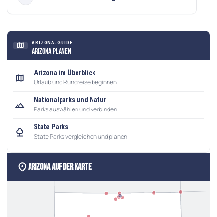
ARIZONA-GUIDE
map
Arizona planen
Arizona im Überblick
map
Urlaub und Rundreise beginnen
Nationalparks und Natur
landscape
Parks auswählen und verbinden
State Parks
nature
State Parks vergleichen und planen
location_on
Arizona auf der Karte