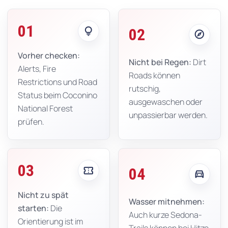
01
lightbulb
02
explore
Vorher checken:
Nicht bei Regen:
Dirt
Alerts, Fire
Roads können
Restrictions und Road
rutschig,
Status beim Coconino
ausgewaschen oder
National Forest
unpassierbar werden.
prüfen.
03
confirmation_number
04
directions_car
Nicht zu spät
Wasser mitnehmen:
starten:
Die
Auch kurze Sedona-
Orientierung ist im